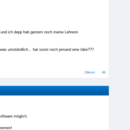
e
... und ich depp hab gestern noch meine Lehrerin
was umständlich... hat sonst noch jemand eine Idee???
Zitieren
#6
software möglich.
trennen!