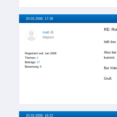
20.03.2008, 17:38
RE: Rot
matt
Mitglied
hilft ihm
Also be
Registriert seit: Jan 2008
kommt.
Themen:
2
Beiträge:
27
Bewertung:
0
Bei Vide
Gruß
20.03.2008, 18:22