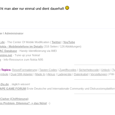
t man aber nur einmal und dient dauerhaft
]
r / Administrator
t.de
- The Center Of Mobile Modification |
Twitter
|
YouTube
okia - Mobiletelefone im Details
(316 Seiten / 126 Abbildungen)
TAC Database
- Handy-Identifizierung via IMEI
uning.net
- Tune up your Nokia!
o
- Info-Ressource zum Nokia N95
 Topics:
Reset/Formatierung
|
Tasten-Codes
|
Zugriffscodes
|
Sicherheitscode
|
Unlock
|
T
ymbole
|
Dual-SIM-Adapter
|
Made In
|
Akkus
|
Ladegeräte
|
Datenkabel
|
Vorstellungen
| FW-
-Du.de
...täglich wissen!
CAPE GAME FORUM
Erste Deutsche und Internationale Community und Diskussionsplattf
Cipher (Chiffrierung)
es Problem, Dilemma? -> das Nötel
:-)