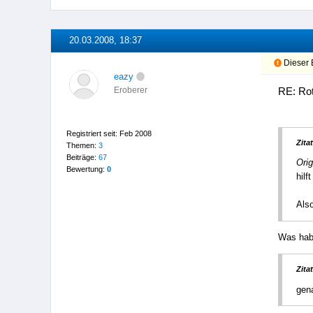
20.03.2008, 18:37
Dieser B
eazy
RE: Rot
Eroberer
Registriert seit: Feb 2008
Zitat
Themen:
3
Beiträge:
67
Orig
Bewertung:
0
hilf
Als
Was hab
Zitat
gen