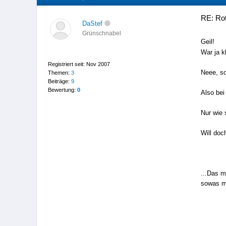
RE: Rot
DaStef
Grünschnabel
Geil!
War ja k
Registriert seit: Nov 2007
Neee, so 
Themen:
3
Beiträge:
9
Bewertung:
0
Also bei
Nur wie 
Will doc
...Das m
sowas mi