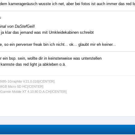
dem kamerageräusch wusste ich net, aber bei fotos ist auch immer das red li
:
inal von DaStef
Geil!
 ja klar das jemand was mit Umkleidekabinen schreibt
, so ein perverser freak bin ich nicht... ok... glaubt mir eh keiner...
r ein bsp. sein, wollte dir in keinsterweise was unterstellen
. kannste das red light ja abkleben o.ä.
N95-1Graphite V.21.0.016[/CENTER]
8GB Micro SD HC[/CENTER]
Garmin Mobile XT 4.10.80 D.A.CH[/CENTER]