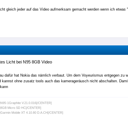
nicht gleich jeder auf das Video aufmerksam gemacht werden wenn ich etwas "
es Licht bei N95 8GB Video
u dafür hat Nokia das nämlich verbaut. Um dem Voyeurismus entgegen zu wi
 kannst ohne zusatz tools auch das kamerageräusch nicht abschalten. Damit
kann
N95-1Graphite V.21.0.016[/CENTER]
8GB Micro SD HC[/CENTER]
Garmin Mobile XT 4.10.80 D.A.CH[/CENTER]