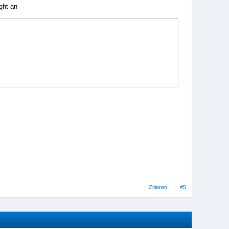
ght an
Zitieren
#5