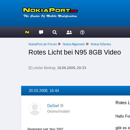
NokiaPort.de Forum
Nokia Allgemein
Nokia NSeries
Rotes Licht bei N95 8GB Video
Letzter Beitrag:
18.06.2009, 20:33
20.03.2008, 16:44
Rotes L
DaStef
Grünschnabel
Hallo F
gibt es 
Registriert seit: Nov 2007