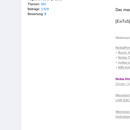
Themen:
682
Beiträge:
3.829
Das mach
Bewertung:
0
[ExiTuS
Webmaste
NokiaPor
»
Buch: N
»
Nokia 
»
nokia-t
»
N95-Inf
Nokia Hot
Display-S
Wusstest
LIVE ES
Wernicke 
Unlösbar