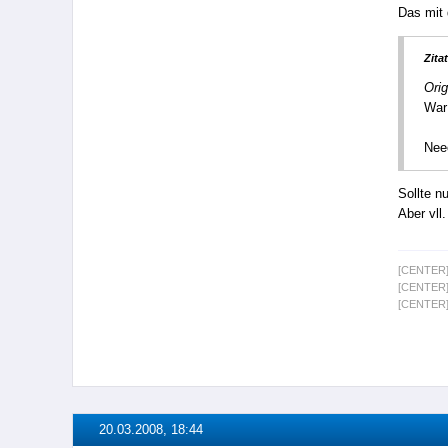
Das mit 
Zitat
Orig
War
Neee
Sollte nu
Aber vll
[CENTER]
[CENTER]
[CENTER]
20.03.2008, 18:44