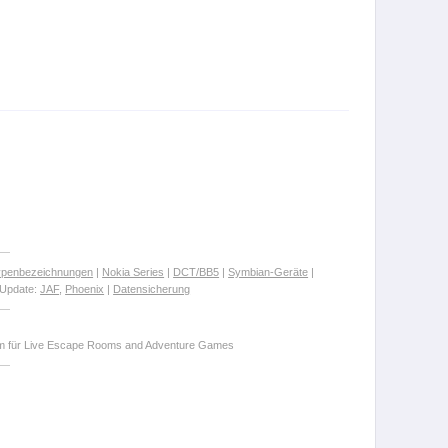
ypenbezeichnungen
|
Nokia Series
|
DCT/BB5
|
Symbian-Geräte
|
Update:
JAF
,
Phoenix
|
Datensicherung
orm für Live Escape Rooms and Adventure Games