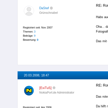
RE: Rot
DaStef
Grünschnabel
Habs auc
Oha... d
Registriert seit: Nov 2007
Fotograf
Themen:
3
Beiträge:
9
Bewertung:
0
Das mit 
20.03.2008, 18:47
RE: Rot
[ExiTuS]
NokiaPort.de Administrator
Das rote
Da hilft
Registriert seit: Apr 2006