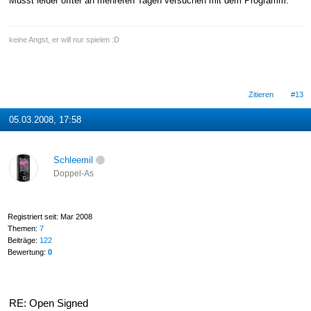
Musst leider öffter an mehreren Tagen versuchen mit dem Programm.
keine Angst, er will nur spielen :D
Zitieren
#13
05.03.2008, 17:58
Schleemil
Doppel-As
Registriert seit: Mar 2008
Themen:
7
Beiträge:
122
Bewertung:
0
RE: Open Signed