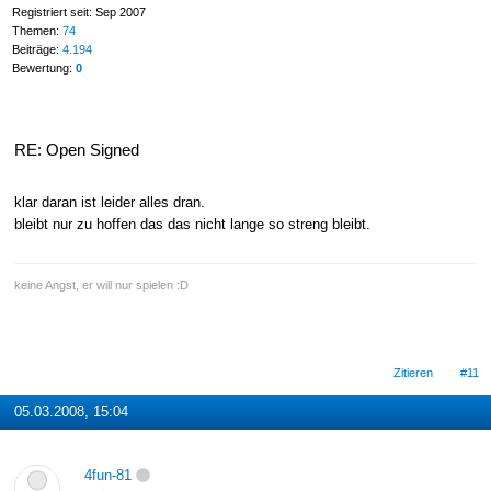
Registriert seit: Sep 2007
Themen:
74
Beiträge:
4.194
Bewertung:
0
RE: Open Signed
klar daran ist leider alles dran.
bleibt nur zu hoffen das das nicht lange so streng bleibt.
keine Angst, er will nur spielen :D
Zitieren
#11
05.03.2008, 15:04
4fun-81