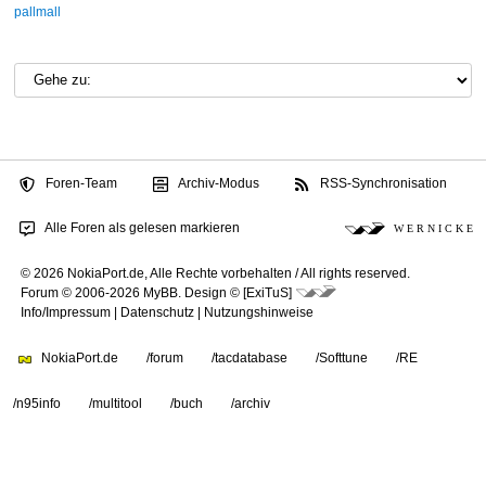
pallmall
Foren-Team
Archiv-Modus
RSS-Synchronisation
Alle Foren als gelesen markieren
W E R N I C K E
© 2026 NokiaPort.de,
Alle Rechte vorbehalten /
All rights reserved.
Forum © 2006-2026
MyBB
.
Design © [ExiTuS]
Info/Impressum
|
Datenschutz
|
Nutzungshinweise
NokiaPort.de
/forum
/tacdatabase
/Softtune
/RE
/n95info
/multitool
/buch
/archiv