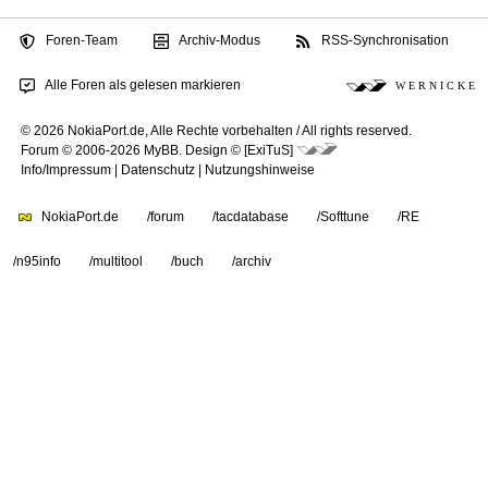
Foren-Team
Archiv-Modus
RSS-Synchronisation
Alle Foren als gelesen markieren
W E R N I C K E
© 2026 NokiaPort.de,
Alle Rechte vorbehalten /
All rights reserved.
Forum © 2006-2026
MyBB
.
Design © [ExiTuS]
Info/Impressum
|
Datenschutz
|
Nutzungshinweise
NokiaPort.de
/forum
/tacdatabase
/Softtune
/RE
/n95info
/multitool
/buch
/archiv