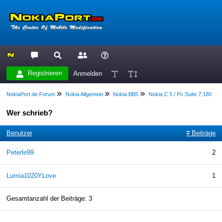
Registrieren
Anmelden
NokiaPort.de Forum
Nokia Allgemein
Nokia BB5
Nokia C 5 / Pc Suite 7.180
Wer schrieb?
Benutzer
# Beiträge
Peterle99
2
Lumia1020YLove
1
Gesamtanzahl der Beiträge: 3