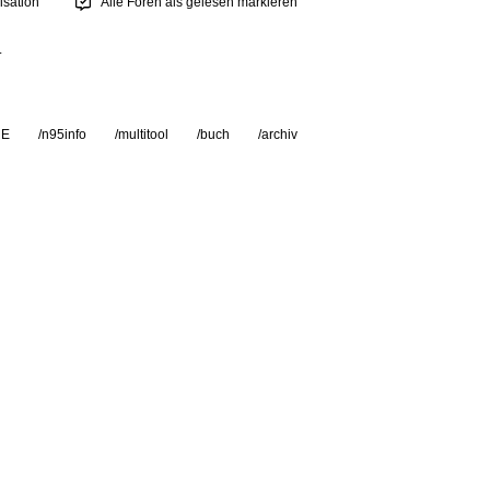
sation
Alle Foren als gelesen markieren
.
RE
/n95info
/multitool
/buch
/archiv