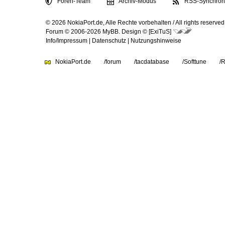
Foren-Team
Archiv-Modus
RSS-Synchroni
© 2026 NokiaPort.de,
Alle Rechte vorbehalten /
All rights reserved
Forum © 2006-2026
MyBB
.
Design © [ExiTuS]
Info/Impressum
|
Datenschutz
|
Nutzungshinweise
NokiaPort.de
/forum
/tacdatabase
/Softtune
/