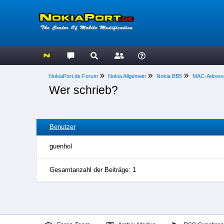
NokiaPort.de Forum
Nokia Allgemein
Nokia BB5
MAC-Adresse
Wer schrieb?
Benutzer
guenhol
Gesamtanzahl der Beiträge: 1