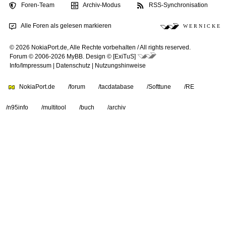
Foren-Team
Archiv-Modus
RSS-Synchronisation
Alle Foren als gelesen markieren
W E R N I C K E
© 2026 NokiaPort.de,
Alle Rechte vorbehalten /
All rights reserved.
Forum © 2006-2026
MyBB
.
Design © [ExiTuS]
Info/Impressum
|
Datenschutz
|
Nutzungshinweise
NokiaPort.de
/forum
/tacdatabase
/Softtune
/RE
/n95info
/multitool
/buch
/archiv