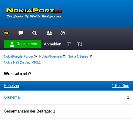
Registrieren
Anmelden
NokiaPort.de Forum
Nokia Allgemein
Nokia NSeries
Nokia N95 Display MP2.1
Wer schrieb?
Benutzer
# Beiträge
Grunema
1
Gesamtanzahl der Beiträge: 1