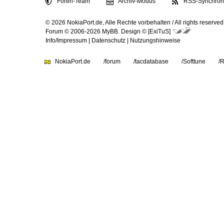
Foren-Team
Archiv-Modus
RSS-Synchroni
© 2026 NokiaPort.de,
Alle Rechte vorbehalten /
All rights reserved
Forum © 2006-2026
MyBB
.
Design © [ExiTuS]
Info/Impressum
|
Datenschutz
|
Nutzungshinweise
NokiaPort.de
/forum
/tacdatabase
/Softtune
/