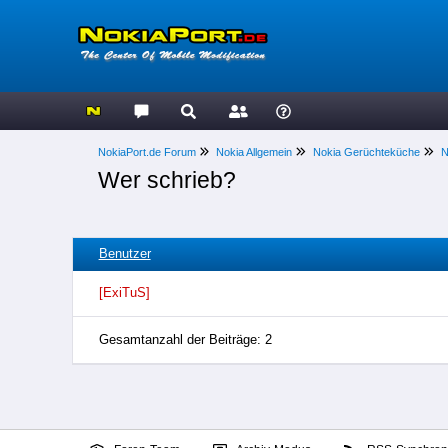
NokiaPort.de Forum
Nokia Allgemein
Nokia Gerüchteküche
N
Wer schrieb?
Benutzer
[ExiTuS]
Gesamtanzahl der Beiträge: 2