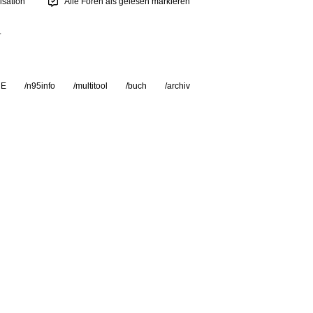
sation
Alle Foren als gelesen markieren
.
RE
/n95info
/multitool
/buch
/archiv