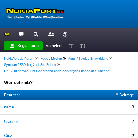
Registrieren
Anmelden
NokiaPort.de Forum
Apps / Medien
Apps / Spiele / Entwicklung
Symbian / S60 1st, 2nd, 3rd Edition
E71 Gibt es was, um Gespräche nach Zeitvorgabe beenden zu lassen?
Wer schrieb?
Benutzer
# Beiträge
name
3
Crassus
2
GiuZ
2