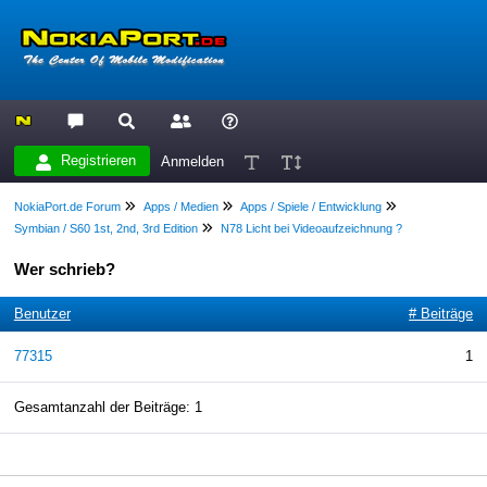
Registrieren
Anmelden
NokiaPort.de Forum
Apps / Medien
Apps / Spiele / Entwicklung
Symbian / S60 1st, 2nd, 3rd Edition
N78 Licht bei Videoaufzeichnung ?
Wer schrieb?
Benutzer
# Beiträge
77315
1
Gesamtanzahl der Beiträge: 1