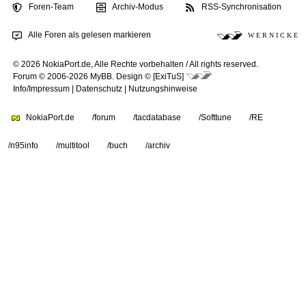
Foren-Team
Archiv-Modus
RSS-Synchronisation
Alle Foren als gelesen markieren
W E R N I C K E
© 2026 NokiaPort.de,
Alle Rechte vorbehalten /
All rights reserved.
Forum © 2006-2026
MyBB
.
Design © [ExiTuS]
Info/Impressum
|
Datenschutz
|
Nutzungshinweise
NokiaPort.de
/forum
/tacdatabase
/Softtune
/RE
/n95info
/multitool
/buch
/archiv