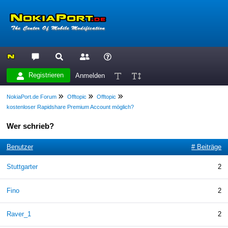
Registrieren
Anmelden
NokiaPort.de Forum
Offtopic
Offtopic
kostenloser Rapidshare Premium Account möglich?
Wer schrieb?
Benutzer
# Beiträge
Stuttgarter
2
Fino
2
Raver_1
2