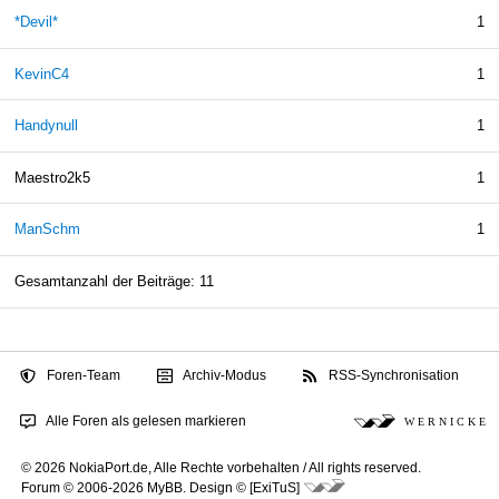
*Devil*
1
KevinC4
1
Handynull
1
Maestro2k5
1
ManSchm
1
Gesamtanzahl der Beiträge: 11
Foren-Team
Archiv-Modus
RSS-Synchronisation
Alle Foren als gelesen markieren
W E R N I C K E
© 2026 NokiaPort.de,
Alle Rechte vorbehalten /
All rights reserved.
Forum © 2006-2026
MyBB
.
Design © [ExiTuS]