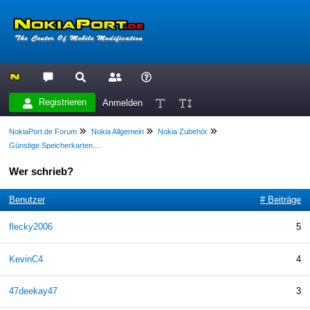
Registrieren
Anmelden
NokiaPort.de Forum
Nokia Allgemein
Nokia Zubehör
Günstige Speicherkarten....
Wer schrieb?
Benutzer
# Beiträge
flecky2006
5
KevinC4
4
47deekay47
3