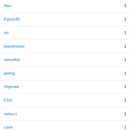
Haxi
3
Patrick90
1
ösi
1
boardmaster
1
nonverbal
1
ainring
1
Stigmata
1
FS61
1
norber.x
1
Lexle
1