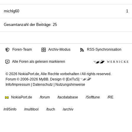
michlg60
1
Gesamtanzahl der Beiträge: 25
Foren-Team
Archiv-Modus
RSS-Synchronisation
Alle Foren als gelesen markieren
W E R N I C K E
© 2026 NokiaPort.de,
Alle Rechte vorbehalten /
All rights reserved.
Forum © 2006-2026
MyBB
.
Design © [ExiTuS]
Info/Impressum
|
Datenschutz
|
Nutzungshinweise
NokiaPort.de
/forum
/tacdatabase
/Softtune
/RE
/n95info
/multitool
/buch
/archiv