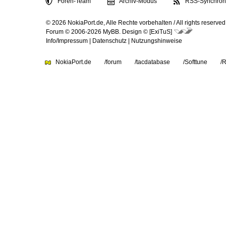
Foren-Team
Archiv-Modus
RSS-Synchroni
© 2026 NokiaPort.de,
Alle Rechte vorbehalten /
All rights reserved
Forum © 2006-2026
MyBB
.
Design © [ExiTuS]
Info/Impressum
|
Datenschutz
|
Nutzungshinweise
NokiaPort.de
/forum
/tacdatabase
/Softtune
/