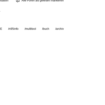
sation
Alle Foren als gelesen markieren
.
RE
/n95info
/multitool
/buch
/archiv