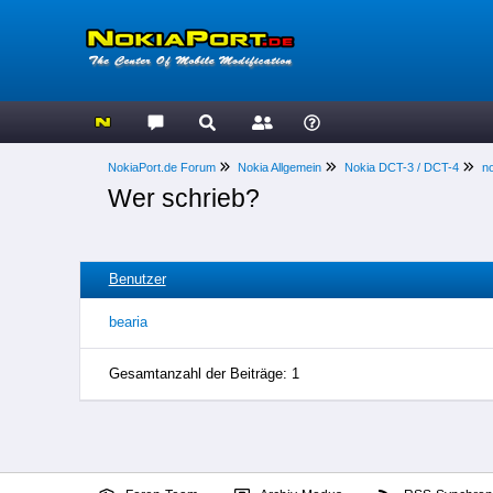
NokiaPort.de Forum
Nokia Allgemein
Nokia DCT-3 / DCT-4
n
Wer schrieb?
Benutzer
bearia
Gesamtanzahl der Beiträge: 1