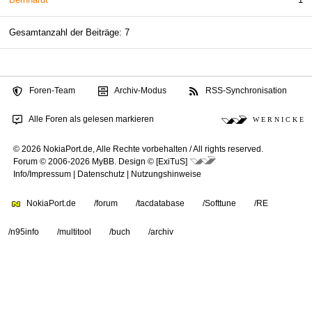
Gesamtanzahl der Beiträge: 7
Foren-Team
Archiv-Modus
RSS-Synchronisation
Alle Foren als gelesen markieren
W E R N I C K E
© 2026 NokiaPort.de,
Alle Rechte vorbehalten /
All rights reserved.
Forum © 2006-2026
MyBB
.
Design © [ExiTuS]
Info/Impressum
|
Datenschutz
|
Nutzungshinweise
NokiaPort.de
/forum
/tacdatabase
/Softtune
/RE
/n95info
/multitool
/buch
/archiv