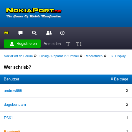
Registrieren
Anmelden
NokiaPort.de Forum
Tuning / Reparatur / Umbau
Reparaturen
E66 Display
Wer schrieb?
Benutzer
# Beiträge
andrew666
3
dagobertcam
2
FS61
1
Bernhardt
1