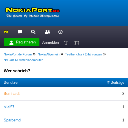
Registrieren
Anmelden
NokiaPort.de Forum
Nokia Allgemein
Testberichte / Erfahrungen
N95 als Mutlimediacomputer
Wer schrieb?
Benutzer
# Beiträge
Bernhardt
2
bilal57
1
Sparbernd
1