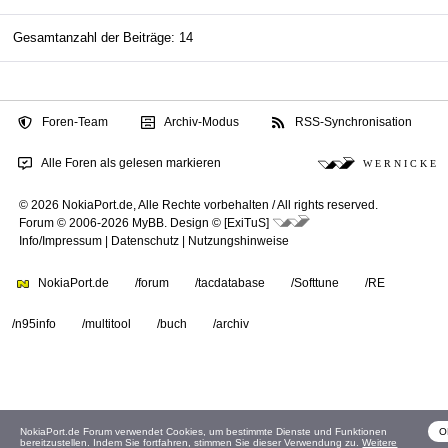
Gesamtanzahl der Beiträge: 14
Foren-Team
Archiv-Modus
RSS-Synchronisation
Alle Foren als gelesen markieren
W E R N I C K E
© 2026 NokiaPort.de,
Alle Rechte vorbehalten /
All rights reserved.
Forum © 2006-2026
MyBB
.
Design © [ExiTuS]
Info/Impressum
|
Datenschutz
|
Nutzungshinweise
NokiaPort.de
/forum
/tacdatabase
/Softtune
/RE
/n95info
/multitool
/buch
/archiv
NokiaPort.de Forum verwendet Cookies, um bestimmte Dienste und Funktionen
O
bereitzustellen. Indem Sie fortfahren, stimmen Sie dieser Verwendung zu.
Weitere