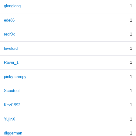
glonglong
1
ede86
1
redr0x
1
levelord
1
Raver_1
1
pinky-creepy
1
Scoutout
1
Kevi1992
1
YujinX
1
diggerman
1