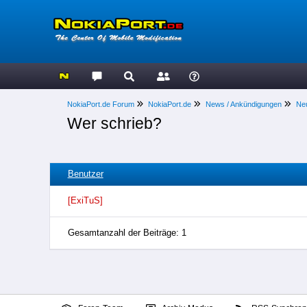
NokiaPort.de Forum
NokiaPort.de
News / Ankündigungen
Neu
Wer schrieb?
Benutzer
[ExiTuS]
Gesamtanzahl der Beiträge: 1