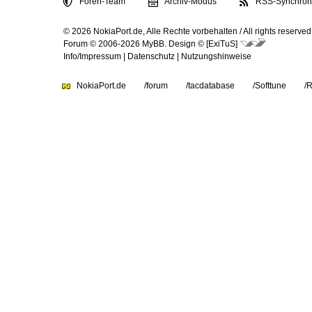
Foren-Team
Archiv-Modus
RSS-Synchroni
© 2026 NokiaPort.de,
Alle Rechte vorbehalten /
All rights reserved
Forum © 2006-2026
MyBB
.
Design © [ExiTuS]
Info/Impressum
|
Datenschutz
|
Nutzungshinweise
NokiaPort.de
/forum
/tacdatabase
/Softtune
/