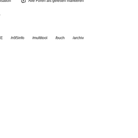
sation
Alle Foren als gelesen markieren
.
RE
/n95info
/multitool
/buch
/archiv