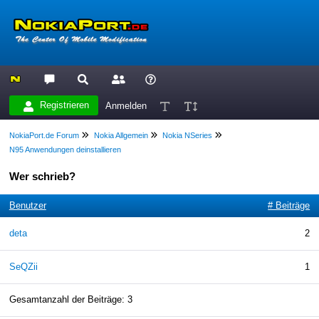
Registrieren
Anmelden
NokiaPort.de Forum
Nokia Allgemein
Nokia NSeries
N95 Anwendungen deinstallieren
Wer schrieb?
Benutzer
# Beiträge
deta
2
SeQZii
1
Gesamtanzahl der Beiträge: 3