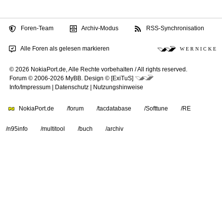
Foren-Team
Archiv-Modus
RSS-Synchronisation
Alle Foren als gelesen markieren
W E R N I C K E
© 2026 NokiaPort.de,
Alle Rechte vorbehalten /
All rights reserved.
Forum © 2006-2026
MyBB
.
Design © [ExiTuS]
Info/Impressum
|
Datenschutz
|
Nutzungshinweise
NokiaPort.de
/forum
/tacdatabase
/Softtune
/RE
/n95info
/multitool
/buch
/archiv