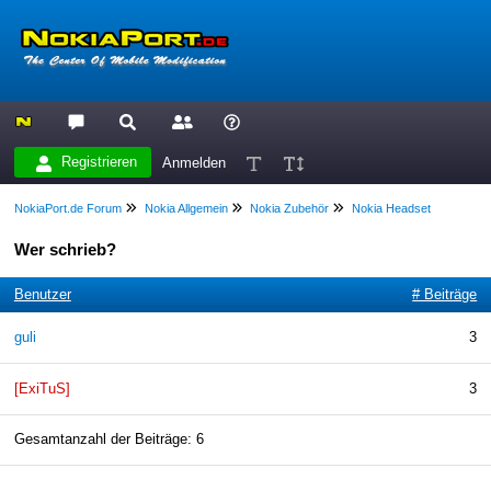
Registrieren
Anmelden
NokiaPort.de Forum
Nokia Allgemein
Nokia Zubehör
Nokia Headset
Wer schrieb?
Benutzer
# Beiträge
guli
3
[ExiTuS]
3
Gesamtanzahl der Beiträge: 6