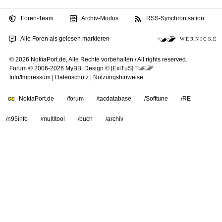
Foren-Team
Archiv-Modus
RSS-Synchronisation
Alle Foren als gelesen markieren
W E R N I C K E
© 2026 NokiaPort.de,
Alle Rechte vorbehalten /
All rights reserved.
Forum © 2006-2026
MyBB
.
Design © [ExiTuS]
Info/Impressum
|
Datenschutz
|
Nutzungshinweise
NokiaPort.de
/forum
/tacdatabase
/Softtune
/RE
/n95info
/multitool
/buch
/archiv