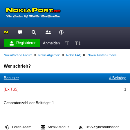
Registrieren
Anmelden
NokiaPort.de Forum
Nokia Allgemein
Nokia FAQ
Nokia Tasten-Codes
Wer schrieb?
Benutzer
# Beiträge
[ExiTuS]
1
Gesamtanzahl der Beiträge: 1
Foren-Team
Archiv-Modus
RSS-Synchronisation