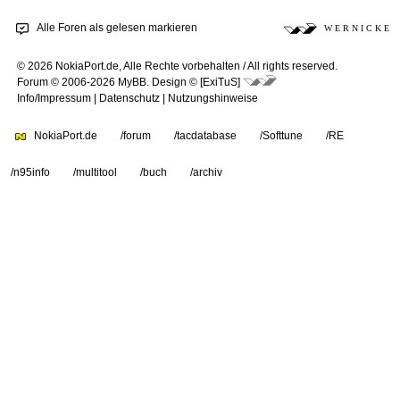
Alle Foren als gelesen markieren
W E R N I C K E
© 2026 NokiaPort.de,
Alle Rechte vorbehalten /
All rights reserved.
Forum © 2006-2026
MyBB
.
Design © [ExiTuS]
Info/Impressum
|
Datenschutz
|
Nutzungshinweise
NokiaPort.de
/forum
/tacdatabase
/Softtune
/RE
/n95info
/multitool
/buch
/archiv