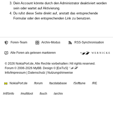
Dein Account könnte durch den Administrator deaktiviert worden
sein oder wartet auf Aktivierung.
Du rufst diese Seite direkt auf, anstatt das entsprechende
Formular oder den entsprechenden Link zu benutzen.
Foren-Team
Archiv-Modus
RSS-Synchronisation
Alle Foren als gelesen markieren
W E R N I C K E
© 2026 NokiaPort.de,
Alle Rechte vorbehalten /
All rights reserved.
Forum © 2006-2026
MyBB
.
Design © [ExiTuS]
Info/Impressum
|
Datenschutz
|
Nutzungshinweise
NokiaPort.de
/forum
/tacdatabase
/Softtune
/RE
/n95info
/multitool
/buch
/archiv