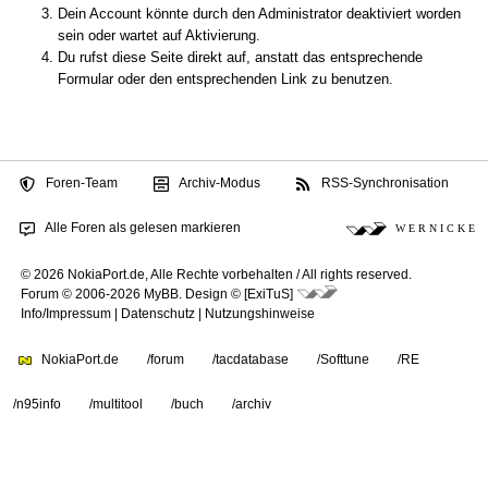
Dein Account könnte durch den Administrator deaktiviert worden
sein oder wartet auf Aktivierung.
Du rufst diese Seite direkt auf, anstatt das entsprechende
Formular oder den entsprechenden Link zu benutzen.
Foren-Team
Archiv-Modus
RSS-Synchronisation
Alle Foren als gelesen markieren
W E R N I C K E
© 2026 NokiaPort.de,
Alle Rechte vorbehalten /
All rights reserved.
Forum © 2006-2026
MyBB
.
Design © [ExiTuS]
Info/Impressum
|
Datenschutz
|
Nutzungshinweise
NokiaPort.de
/forum
/tacdatabase
/Softtune
/RE
/n95info
/multitool
/buch
/archiv