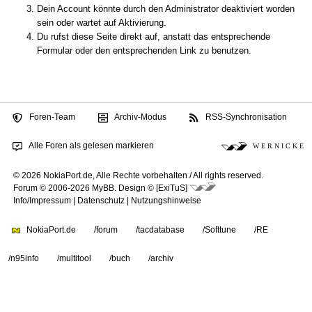
Dein Account könnte durch den Administrator deaktiviert worden
sein oder wartet auf Aktivierung.
Du rufst diese Seite direkt auf, anstatt das entsprechende
Formular oder den entsprechenden Link zu benutzen.
Foren-Team
Archiv-Modus
RSS-Synchronisation
Alle Foren als gelesen markieren
W E R N I C K E
© 2026 NokiaPort.de,
Alle Rechte vorbehalten /
All rights reserved.
Forum © 2006-2026
MyBB
.
Design © [ExiTuS]
Info/Impressum
|
Datenschutz
|
Nutzungshinweise
NokiaPort.de
/forum
/tacdatabase
/Softtune
/RE
/n95info
/multitool
/buch
/archiv