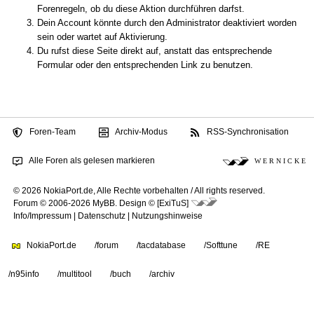
Forenregeln, ob du diese Aktion durchführen darfst.
Dein Account könnte durch den Administrator deaktiviert worden
sein oder wartet auf Aktivierung.
Du rufst diese Seite direkt auf, anstatt das entsprechende
Formular oder den entsprechenden Link zu benutzen.
Foren-Team
Archiv-Modus
RSS-Synchronisation
Alle Foren als gelesen markieren
W E R N I C K E
© 2026 NokiaPort.de,
Alle Rechte vorbehalten /
All rights reserved.
Forum © 2006-2026
MyBB
.
Design © [ExiTuS]
Info/Impressum
|
Datenschutz
|
Nutzungshinweise
NokiaPort.de
/forum
/tacdatabase
/Softtune
/RE
/n95info
/multitool
/buch
/archiv