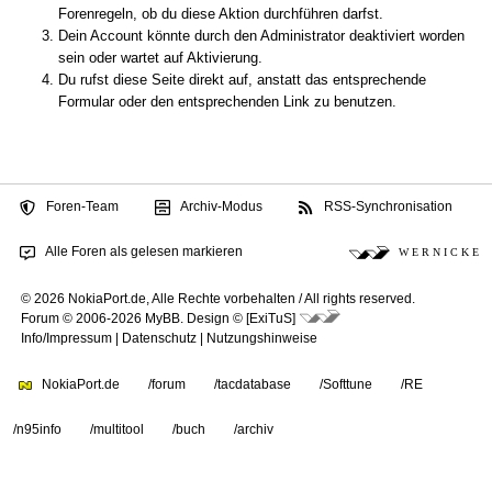
Forenregeln, ob du diese Aktion durchführen darfst.
Dein Account könnte durch den Administrator deaktiviert worden
sein oder wartet auf Aktivierung.
Du rufst diese Seite direkt auf, anstatt das entsprechende
Formular oder den entsprechenden Link zu benutzen.
Foren-Team
Archiv-Modus
RSS-Synchronisation
Alle Foren als gelesen markieren
W E R N I C K E
© 2026 NokiaPort.de,
Alle Rechte vorbehalten /
All rights reserved.
Forum © 2006-2026
MyBB
.
Design © [ExiTuS]
Info/Impressum
|
Datenschutz
|
Nutzungshinweise
NokiaPort.de
/forum
/tacdatabase
/Softtune
/RE
/n95info
/multitool
/buch
/archiv