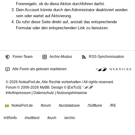
Forenregeln, ob du diese Aktion durchführen darfst.
Dein Account könnte durch den Administrator deaktiviert worden
sein oder wartet auf Aktivierung.
Du rufst diese Seite direkt auf, anstatt das entsprechende
Formular oder den entsprechenden Link zu benutzen.
Foren-Team
Archiv-Modus
RSS-Synchronisation
Alle Foren als gelesen markieren
W E R N I C K E
© 2026 NokiaPort.de,
Alle Rechte vorbehalten /
All rights reserved.
Forum © 2006-2026
MyBB
.
Design © [ExiTuS]
Info/Impressum
|
Datenschutz
|
Nutzungshinweise
NokiaPort.de
/forum
/tacdatabase
/Softtune
/RE
/n95info
/multitool
/buch
/archiv