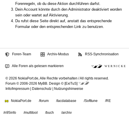
Forenregeln, ob du diese Aktion durchführen darfst.
Dein Account könnte durch den Administrator deaktiviert worden
sein oder wartet auf Aktivierung.
Du rufst diese Seite direkt auf, anstatt das entsprechende
Formular oder den entsprechenden Link zu benutzen.
Foren-Team
Archiv-Modus
RSS-Synchronisation
Alle Foren als gelesen markieren
W E R N I C K E
© 2026 NokiaPort.de,
Alle Rechte vorbehalten /
All rights reserved.
Forum © 2006-2026
MyBB
.
Design © [ExiTuS]
Info/Impressum
|
Datenschutz
|
Nutzungshinweise
NokiaPort.de
/forum
/tacdatabase
/Softtune
/RE
/n95info
/multitool
/buch
/archiv