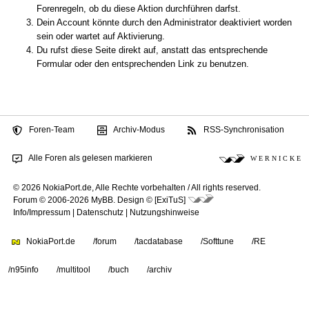
Forenregeln, ob du diese Aktion durchführen darfst.
Dein Account könnte durch den Administrator deaktiviert worden
sein oder wartet auf Aktivierung.
Du rufst diese Seite direkt auf, anstatt das entsprechende
Formular oder den entsprechenden Link zu benutzen.
Foren-Team
Archiv-Modus
RSS-Synchronisation
Alle Foren als gelesen markieren
W E R N I C K E
© 2026 NokiaPort.de,
Alle Rechte vorbehalten /
All rights reserved.
Forum © 2006-2026
MyBB
.
Design © [ExiTuS]
Info/Impressum
|
Datenschutz
|
Nutzungshinweise
NokiaPort.de
/forum
/tacdatabase
/Softtune
/RE
/n95info
/multitool
/buch
/archiv