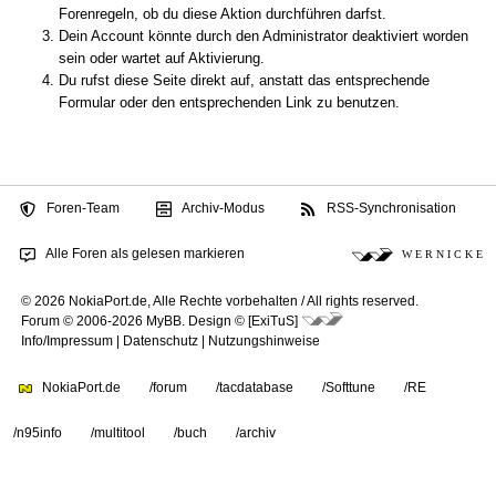
Forenregeln, ob du diese Aktion durchführen darfst.
Dein Account könnte durch den Administrator deaktiviert worden
sein oder wartet auf Aktivierung.
Du rufst diese Seite direkt auf, anstatt das entsprechende
Formular oder den entsprechenden Link zu benutzen.
Foren-Team
Archiv-Modus
RSS-Synchronisation
Alle Foren als gelesen markieren
W E R N I C K E
© 2026 NokiaPort.de,
Alle Rechte vorbehalten /
All rights reserved.
Forum © 2006-2026
MyBB
.
Design © [ExiTuS]
Info/Impressum
|
Datenschutz
|
Nutzungshinweise
NokiaPort.de
/forum
/tacdatabase
/Softtune
/RE
/n95info
/multitool
/buch
/archiv