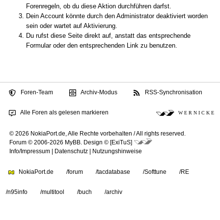
Forenregeln, ob du diese Aktion durchführen darfst.
Dein Account könnte durch den Administrator deaktiviert worden
sein oder wartet auf Aktivierung.
Du rufst diese Seite direkt auf, anstatt das entsprechende
Formular oder den entsprechenden Link zu benutzen.
Foren-Team
Archiv-Modus
RSS-Synchronisation
Alle Foren als gelesen markieren
W E R N I C K E
© 2026 NokiaPort.de,
Alle Rechte vorbehalten /
All rights reserved.
Forum © 2006-2026
MyBB
.
Design © [ExiTuS]
Info/Impressum
|
Datenschutz
|
Nutzungshinweise
NokiaPort.de
/forum
/tacdatabase
/Softtune
/RE
/n95info
/multitool
/buch
/archiv