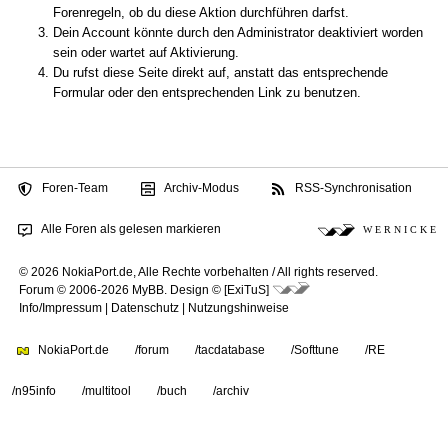
Forenregeln, ob du diese Aktion durchführen darfst.
Dein Account könnte durch den Administrator deaktiviert worden
sein oder wartet auf Aktivierung.
Du rufst diese Seite direkt auf, anstatt das entsprechende
Formular oder den entsprechenden Link zu benutzen.
Foren-Team
Archiv-Modus
RSS-Synchronisation
Alle Foren als gelesen markieren
W E R N I C K E
© 2026 NokiaPort.de,
Alle Rechte vorbehalten /
All rights reserved.
Forum © 2006-2026
MyBB
.
Design © [ExiTuS]
Info/Impressum
|
Datenschutz
|
Nutzungshinweise
NokiaPort.de
/forum
/tacdatabase
/Softtune
/RE
/n95info
/multitool
/buch
/archiv