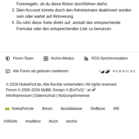
Forenregeln, ob du diese Aktion durchführen darfst.
Dein Account könnte durch den Administrator deaktiviert worden
sein oder wartet auf Aktivierung.
Du rufst diese Seite direkt auf, anstatt das entsprechende
Formular oder den entsprechenden Link zu benutzen.
Foren-Team
Archiv-Modus
RSS-Synchronisation
Alle Foren als gelesen markieren
W E R N I C K E
© 2026 NokiaPort.de,
Alle Rechte vorbehalten /
All rights reserved.
Forum © 2006-2026
MyBB
.
Design © [ExiTuS]
Info/Impressum
|
Datenschutz
|
Nutzungshinweise
NokiaPort.de
/forum
/tacdatabase
/Softtune
/RE
/n95info
/multitool
/buch
/archiv