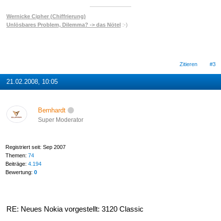
Wernicke Cipher (Chiffrierung)
Unlösbares Problem, Dilemma? -> das Nötel
:-)
Zitieren
#3
21.02.2008, 10:05
Bernhardt
Super Moderator
Registriert seit: Sep 2007
Themen:
74
Beiträge:
4.194
Bewertung:
0
RE: Neues Nokia vorgestellt: 3120 Classic