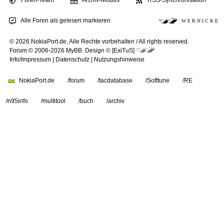
Alle Foren als gelesen markieren
W E R N I C K E
© 2026 NokiaPort.de,
Alle Rechte vorbehalten /
All rights reserved.
Forum © 2006-2026
MyBB
.
Design © [ExiTuS]
Info/Impressum
|
Datenschutz
|
Nutzungshinweise
NokiaPort.de
/forum
/tacdatabase
/Softtune
/RE
/n95info
/multitool
/buch
/archiv