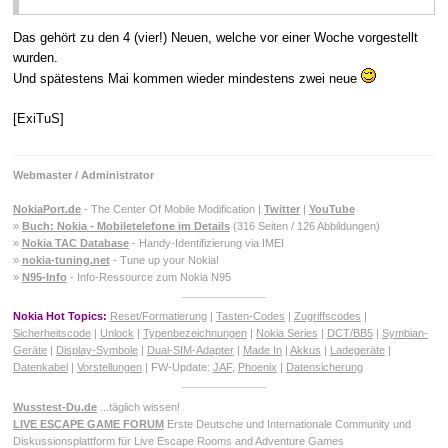
Das gehört zu den 4 (vier!) Neuen, welche vor einer Woche vorgestellt
wurden.
Und spätestens Mai kommen wieder mindestens zwei neue
[ExiTuS]
Webmaster / Administrator
NokiaPort.de
- The Center Of Mobile Modification |
Twitter
|
YouTube
»
Buch: Nokia - Mobiletelefone im Details
(316 Seiten / 126 Abbildungen)
»
Nokia TAC Database
- Handy-Identifizierung via IMEI
»
nokia-tuning.net
- Tune up your Nokia!
»
N95-Info
- Info-Ressource zum Nokia N95
Nokia Hot Topics:
Reset/Formatierung
|
Tasten-Codes
|
Zugriffscodes
|
Sicherheitscode
|
Unlock
|
Typenbezeichnungen
|
Nokia Series
|
DCT/BB5
|
Symbian-
Geräte
|
Display-Symbole
|
Dual-SIM-Adapter
|
Made In
|
Akkus
|
Ladegeräte
|
Datenkabel
|
Vorstellungen
| FW-Update:
JAF
,
Phoenix
|
Datensicherung
Wusstest-Du.de
...täglich wissen!
LIVE ESCAPE GAME FORUM
Erste Deutsche und Internationale Community und
Diskussionsplattform für Live Escape Rooms and Adventure Games