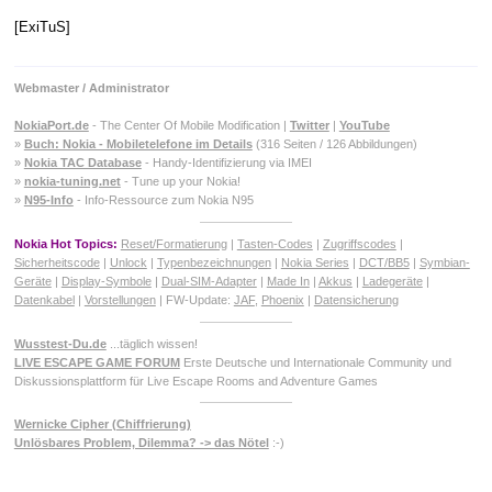
[ExiTuS]
Webmaster / Administrator
NokiaPort.de
- The Center Of Mobile Modification |
Twitter
|
YouTube
»
Buch: Nokia - Mobiletelefone im Details
(316 Seiten / 126 Abbildungen)
»
Nokia TAC Database
- Handy-Identifizierung via IMEI
»
nokia-tuning.net
- Tune up your Nokia!
»
N95-Info
- Info-Ressource zum Nokia N95
Nokia Hot Topics:
Reset/Formatierung
|
Tasten-Codes
|
Zugriffscodes
|
Sicherheitscode
|
Unlock
|
Typenbezeichnungen
|
Nokia Series
|
DCT/BB5
|
Symbian-
Geräte
|
Display-Symbole
|
Dual-SIM-Adapter
|
Made In
|
Akkus
|
Ladegeräte
|
Datenkabel
|
Vorstellungen
| FW-Update:
JAF
,
Phoenix
|
Datensicherung
Wusstest-Du.de
...täglich wissen!
LIVE ESCAPE GAME FORUM
Erste Deutsche und Internationale Community und
Diskussionsplattform für Live Escape Rooms and Adventure Games
Wernicke Cipher (Chiffrierung)
Unlösbares Problem, Dilemma? -> das Nötel
:-)