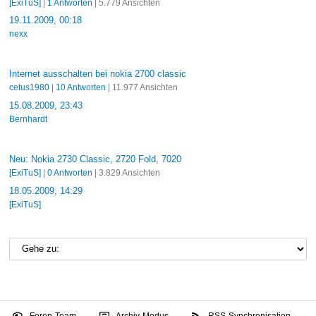
[ExiTuS]
|
1 Antworten
| 5.779 Ansichten
19.11.2009, 00:18
nexx
Internet ausschalten bei nokia 2700 classic
cetus1980
|
10 Antworten
| 11.977 Ansichten
15.08.2009, 23:43
Bernhardt
Neu: Nokia 2730 Classic, 2720 Fold, 7020
[ExiTuS]
|
0 Antworten
| 3.829 Ansichten
18.05.2009, 14:29
[ExiTuS]
Foren-Team
Archiv-Modus
RSS-Synchronisation