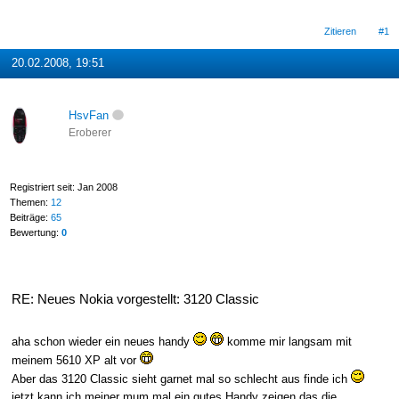
Zitieren
#1
20.02.2008, 19:51
HsvFan
Eroberer
Registriert seit: Jan 2008
Themen:
12
Beiträge:
65
Bewertung:
0
RE: Neues Nokia vorgestellt: 3120 Classic
aha schon wieder ein neues handy
komme mir langsam mit
meinem 5610 XP alt vor
Aber das 3120 Classic sieht garnet mal so schlecht aus finde ich
jetzt kann ich meiner mum mal ein gutes Handy zeigen das die