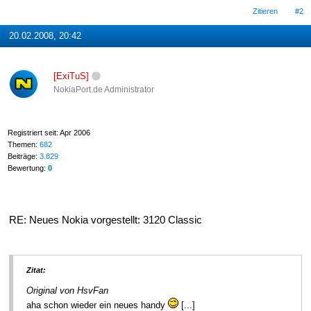
Zitieren
#2
20.02.2008, 20:42
[ExiTuS]
NokiaPort.de Administrator
Registriert seit: Apr 2006
Themen:
682
Beiträge:
3.829
Bewertung:
0
RE: Neues Nokia vorgestellt: 3120 Classic
Zitat:
Original von HsvFan
aha schon wieder ein neues handy
[...]