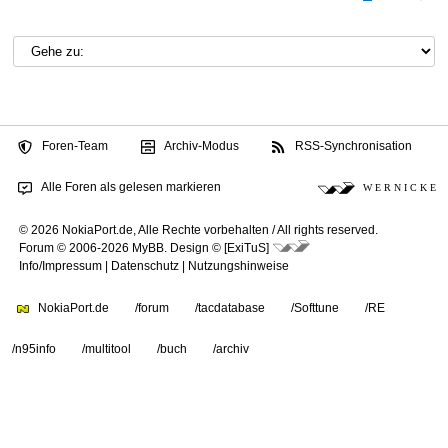
Foren-Team
Archiv-Modus
RSS-Synchronisation
Alle Foren als gelesen markieren
W E R N I C K E
© 2026 NokiaPort.de,
Alle Rechte vorbehalten /
All rights reserved.
Forum © 2006-2026
MyBB
.
Design © [ExiTuS]
Info/Impressum
|
Datenschutz
|
Nutzungshinweise
NokiaPort.de
/forum
/tacdatabase
/Softtune
/RE
/n95info
/multitool
/buch
/archiv