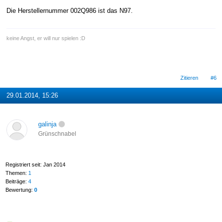
Die Herstellernummer 002Q986 ist das N97.
keine Angst, er will nur spielen :D
Zitieren
#6
29.01.2014, 15:26
galinja
Grünschnabel
Registriert seit: Jan 2014
Themen:
1
Beiträge:
4
Bewertung:
0