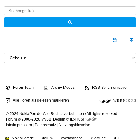
Foren-Team
Archiv-Modus
RSS-Synchronisation
Alle Foren als gelesen markieren
W E R N I C K E
© 2026 NokiaPort.de,
Alle Rechte vorbehalten /
All rights reserved.
Forum © 2006-2026
MyBB
.
Design © [ExiTuS]
Info/Impressum
|
Datenschutz
|
Nutzungshinweise
NokiaPort.de
/forum
/tacdatabase
/Softtune
/RE