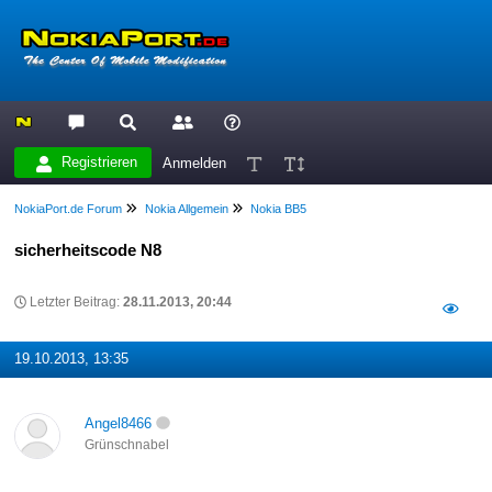
Registrieren
Anmelden
NokiaPort.de Forum
Nokia Allgemein
Nokia BB5
sicherheitscode N8
Letzter Beitrag:
28.11.2013, 20:44
19.10.2013, 13:35
Angel8466
Grünschnabel