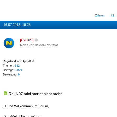
Zitieren
#1
16.07.2012, 19:28
[ExiTuS]
NokiaPort.de Administrator
Registriert seit: Apr 2006
Themen:
682
Beiträge:
3.829
Bewertung:
0
Re: N97 mini startet nicht mehr
Hi und Willkommen im Forum,
Die Möglichkeiten wären: