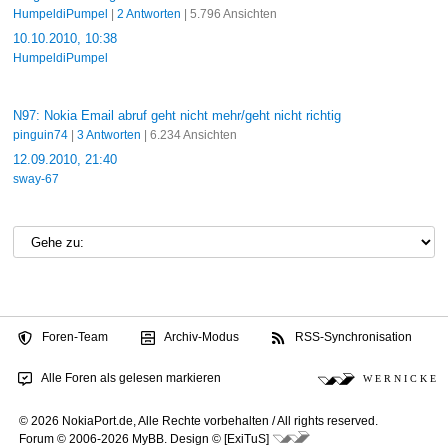
HumpeldiPumpel
|
2 Antworten
| 5.796 Ansichten
10.10.2010, 10:38
HumpeldiPumpel
N97: Nokia Email abruf geht nicht mehr/geht nicht richtig
pinguin74
|
3 Antworten
| 6.234 Ansichten
12.09.2010, 21:40
sway-67
Foren-Team
Archiv-Modus
RSS-Synchronisation
Alle Foren als gelesen markieren
W E R N I C K E
© 2026 NokiaPort.de,
Alle Rechte vorbehalten /
All rights reserved.
Forum © 2006-2026
MyBB
.
Design © [ExiTuS]