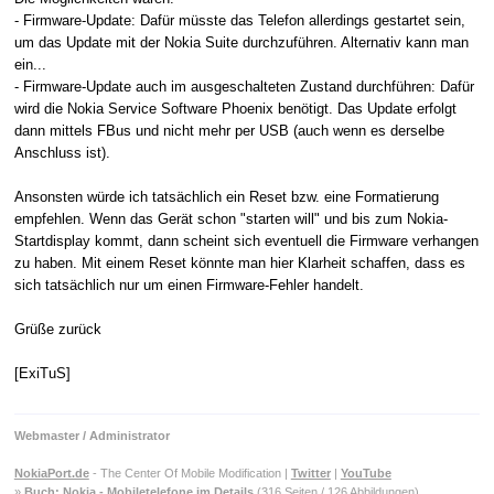
- Firmware-Update: Dafür müsste das Telefon allerdings gestartet sein,
um das Update mit der Nokia Suite durchzuführen. Alternativ kann man
ein...
- Firmware-Update auch im ausgeschalteten Zustand durchführen: Dafür
wird die Nokia Service Software Phoenix benötigt. Das Update erfolgt
dann mittels FBus und nicht mehr per USB (auch wenn es derselbe
Anschluss ist).
Ansonsten würde ich tatsächlich ein Reset bzw. eine Formatierung
empfehlen. Wenn das Gerät schon "starten will" und bis zum Nokia-
Startdisplay kommt, dann scheint sich eventuell die Firmware verhangen
zu haben. Mit einem Reset könnte man hier Klarheit schaffen, dass es
sich tatsächlich nur um einen Firmware-Fehler handelt.
Grüße zurück
[ExiTuS]
Webmaster / Administrator
NokiaPort.de
- The Center Of Mobile Modification |
Twitter
|
YouTube
»
Buch: Nokia - Mobiletelefone im Details
(316 Seiten / 126 Abbildungen)