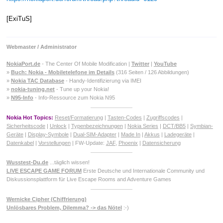
[ExiTuS]
Webmaster / Administrator
NokiaPort.de
- The Center Of Mobile Modification |
Twitter
|
YouTube
»
Buch: Nokia - Mobiletelefone im Details
(316 Seiten / 126 Abbildungen)
»
Nokia TAC Database
- Handy-Identifizierung via IMEI
»
nokia-tuning.net
- Tune up your Nokia!
»
N95-Info
- Info-Ressource zum Nokia N95
Nokia Hot Topics:
Reset/Formatierung
|
Tasten-Codes
|
Zugriffscodes
|
Sicherheitscode
|
Unlock
|
Typenbezeichnungen
|
Nokia Series
|
DCT/BB5
|
Symbian-
Geräte
|
Display-Symbole
|
Dual-SIM-Adapter
|
Made In
|
Akkus
|
Ladegeräte
|
Datenkabel
|
Vorstellungen
| FW-Update:
JAF
,
Phoenix
|
Datensicherung
Wusstest-Du.de
...täglich wissen!
LIVE ESCAPE GAME FORUM
Erste Deutsche und Internationale Community und
Diskussionsplattform für Live Escape Rooms and Adventure Games
Wernicke Cipher (Chiffrierung)
Unlösbares Problem, Dilemma? -> das Nötel
:-)