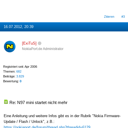
Zitieren
#3
16.07.2012, 20:39
[ExiTuS]
NokiaPort.de Administrator
Registriert seit: Apr 2006
Themen:
682
Beiträge:
3.829
Bewertung:
0
Re: N97 mini startet nicht mehr
Eine Anleitung und weitere Infos gibt es in der Rubrik "Nokia Firmware-
Update / Flash / Unlock", z.B.:
https://nokiaport.de/forum/thread.php?threadid=6129