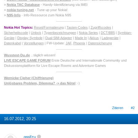
»
Nokia TAC Database
- Handy-Identifizierung via IMEI
»
nokia-tuning.net
- Tune up your Nokia!
»
N95-Info
- Info-Ressource zum Nokia N95
Nokia Hot Topics:
Reset/Formatierung
|
Tasten-Codes
|
Zugriffscodes
|
Sicherheitscode
|
Unlock
|
Typenbezeichnungen
|
Nokia Series
|
DCT/BB5
|
Symbian-
Geräte
|
Display-Symbole
|
Dual-SIM-Adapter
|
Made In
|
Akkus
|
Ladegeräte
|
Datenkabel
|
Vorstellungen
| FW-Update:
JAF
,
Phoenix
|
Datensicherung
Wusstest-Du.de
...täglich wissen!
LIVE ESCAPE GAME FORUM
Erste Deutsche und Internationale Community und
Diskussionsplattform für Live Escape Rooms and Adventure Games
Wernicke Cipher (Chiffrierung)
Unlösbares Problem, Dilemma? -> das Nötel
:-)
Zitieren
#2
16.07.2012, 20:25
greifzu