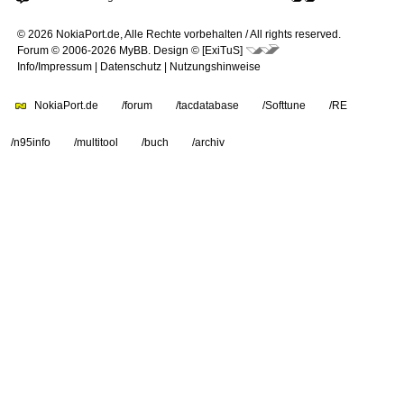
© 2026 NokiaPort.de,
Alle Rechte vorbehalten /
All rights reserved.
Forum © 2006-2026
MyBB
.
Design © [ExiTuS]
Info/Impressum
|
Datenschutz
|
Nutzungshinweise
NokiaPort.de
/forum
/tacdatabase
/Softtune
/RE
/n95info
/multitool
/buch
/archiv