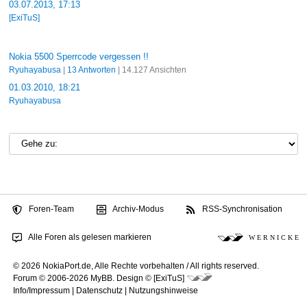
03.07.2013, 17:13
[ExiTuS]
Nokia 5500 Sperrcode vergessen !!
Ryuhayabusa
|
13 Antworten
| 14.127 Ansichten
01.03.2010, 18:21
Ryuhayabusa
Foren-Team
Archiv-Modus
RSS-Synchronisation
Alle Foren als gelesen markieren
W E R N I C K E
© 2026 NokiaPort.de,
Alle Rechte vorbehalten /
All rights reserved.
Forum © 2006-2026
MyBB
.
Design © [ExiTuS]
Info/Impressum
|
Datenschutz
|
Nutzungshinweise