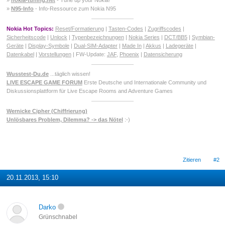
»
N95-Info
- Info-Ressource zum Nokia N95
Nokia Hot Topics:
Reset/Formatierung
|
Tasten-Codes
|
Zugriffscodes
|
Sicherheitscode
|
Unlock
|
Typenbezeichnungen
|
Nokia Series
|
DCT/BB5
|
Symbian-
Geräte
|
Display-Symbole
|
Dual-SIM-Adapter
|
Made In
|
Akkus
|
Ladegeräte
|
Datenkabel
|
Vorstellungen
| FW-Update:
JAF
,
Phoenix
|
Datensicherung
Wusstest-Du.de
...täglich wissen!
LIVE ESCAPE GAME FORUM
Erste Deutsche und Internationale Community und
Diskussionsplattform für Live Escape Rooms and Adventure Games
Wernicke Cipher (Chiffrierung)
Unlösbares Problem, Dilemma? -> das Nötel
:-)
Zitieren
#2
20.11.2013, 15:10
Darko
Grünschnabel