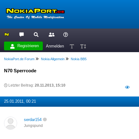
Registrieren
Anmelden
NokiaPort.de Forum
Nokia Allgemein
Nokia BB5
N70 Sperrcode
Letzter Beitrag:
20.11.2013, 15:10
25.01.2011, 00:21
serdar154
Jungspund