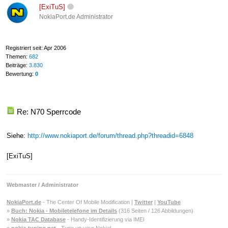
[ExiTuS]
NokiaPort.de Administrator
Registriert seit: Apr 2006
Themen:
682
Beiträge:
3.830
Bewertung:
0
Re: N70 Sperrcode
Siehe:
http://www.nokiaport.de/forum/thread.php?threadid=6848
[ExiTuS]
Webmaster / Administrator
NokiaPort.de
- The Center Of Mobile Modification |
Twitter
|
YouTube
»
Buch: Nokia - Mobiletelefone im Details
(316 Seiten / 126 Abbildungen)
»
Nokia TAC Database
- Handy-Identifizierung via IMEI
»
nokia-tuning.net
- Tune up your Nokia!