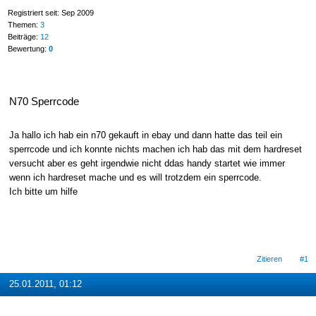
Registriert seit: Sep 2009
Themen:
3
Beiträge:
12
Bewertung:
0
N70 Sperrcode
Ja hallo ich hab ein n70 gekauft in ebay und dann hatte das teil ein
sperrcode und ich konnte nichts machen ich hab das mit dem hardreset
versucht aber es geht irgendwie nicht ddas handy startet wie immer
wenn ich hardreset mache und es will trotzdem ein sperrcode.
Ich bitte um hilfe
Zitieren
#1
25.01.2011, 01:12