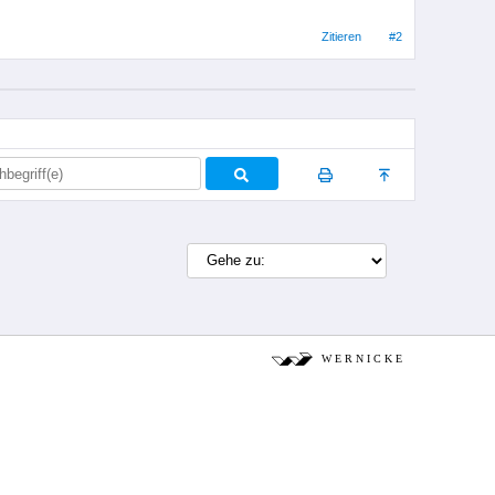
Zitieren
#2
W E R N I C K E