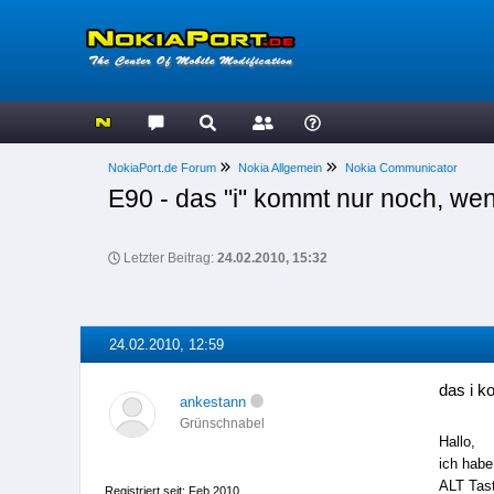
NokiaPort.de Forum
Nokia Allgemein
Nokia Communicator
E90 - das "i" kommt nur noch, we
Letzter Beitrag:
24.02.2010, 15:32
24.02.2010, 12:59
das i k
ankestann
Grünschnabel
Hallo,
ich habe
ALT Tast
Registriert seit: Feb 2010