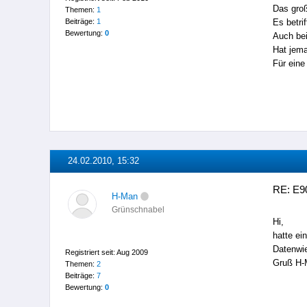
Das groß
Themen:
1
Beiträge:
1
Es betrif
Bewertung:
0
Auch be
Hat jema
Für eine
24.02.2010, 15:32
RE: E90
H-Man
Grünschnabel
Hi,
hatte ei
Datenwie
Registriert seit: Aug 2009
Gruß H-
Themen:
2
Beiträge:
7
Bewertung:
0