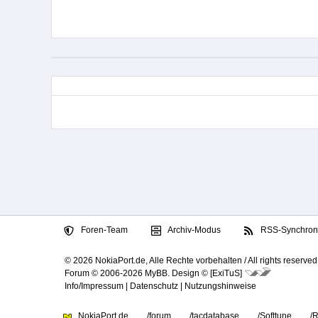
Foren-Team
Archiv-Modus
RSS-Synchroni
© 2026 NokiaPort.de,
Alle Rechte vorbehalten /
All rights reserved
Forum © 2006-2026
MyBB
.
Design © [ExiTuS]
Info/Impressum
|
Datenschutz
|
Nutzungshinweise
NokiaPort.de
/forum
/tacdatabase
/Softtune
/