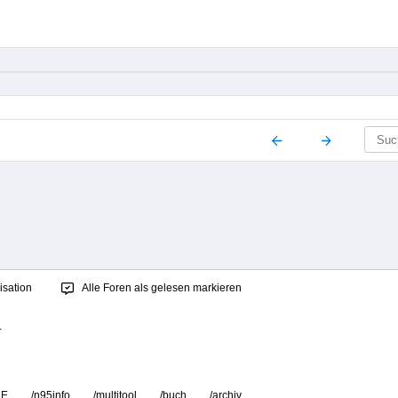
sation
Alle Foren als gelesen markieren
.
RE
/n95info
/multitool
/buch
/archiv