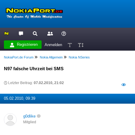
Registrieren
Anmelden
NokiaPort.de Forum
Nokia Allgemein
Nokia NSeries
N97 falsche Uhrzeit bei SMS
Letzter Beitrag:
07.02.2010, 21:02
05.02.2010, 09:39
g0dlike
Mitglied