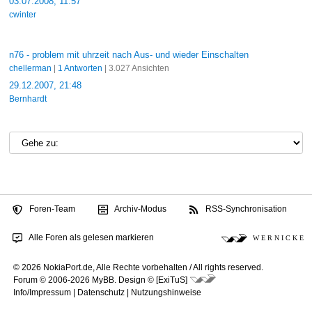
03.07.2008, 11:57
cwinter
n76 - problem mit uhrzeit nach Aus- und wieder Einschalten
chellerman
|
1 Antworten
| 3.027 Ansichten
29.12.2007, 21:48
Bernhardt
Foren-Team
Archiv-Modus
RSS-Synchronisation
Alle Foren als gelesen markieren
W E R N I C K E
© 2026 NokiaPort.de,
Alle Rechte vorbehalten /
All rights reserved.
Forum © 2006-2026
MyBB
.
Design © [ExiTuS]
Info/Impressum
|
Datenschutz
|
Nutzungshinweise