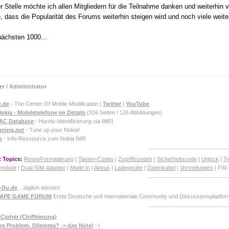
r Stelle möchte ich allen Mitgliedern für die Teilnahme danken und weiterhin 
e, dass die Popularität des Forums weiterhin steigen wird und noch viele wei
nächsten 1000...
]
r / Administrator
t.de
- The Center Of Mobile Modification |
Twitter
|
YouTube
okia - Mobiletelefone im Details
(316 Seiten / 126 Abbildungen)
TAC Database
- Handy-Identifizierung via IMEI
uning.net
- Tune up your Nokia!
o
- Info-Ressource zum Nokia N95
 Topics:
Reset/Formatierung
|
Tasten-Codes
|
Zugriffscodes
|
Sicherheitscode
|
Unlock
|
T
ymbole
|
Dual-SIM-Adapter
|
Made In
|
Akkus
|
Ladegeräte
|
Datenkabel
|
Vorstellungen
| FW-
-Du.de
...täglich wissen!
CAPE GAME FORUM
Erste Deutsche und Internationale Community und Diskussionsplattf
Cipher (Chiffrierung)
es Problem, Dilemma? -> das Nötel
:-)