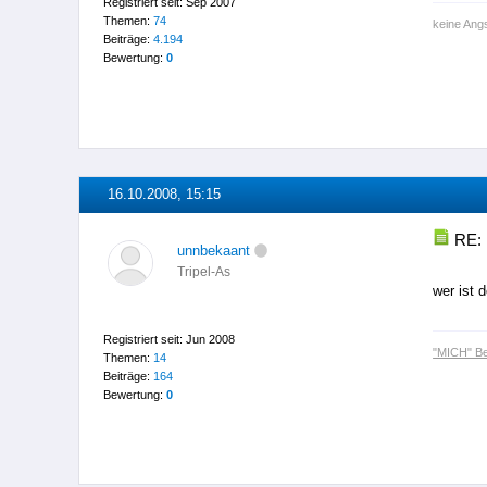
Registriert seit: Sep 2007
Themen:
74
keine Angs
Beiträge:
4.194
Bewertung:
0
16.10.2008, 15:15
RE: 
unnbekaant
Tripel-As
wer ist 
Registriert seit: Jun 2008
"MICH" B
Themen:
14
Beiträge:
164
Bewertung:
0