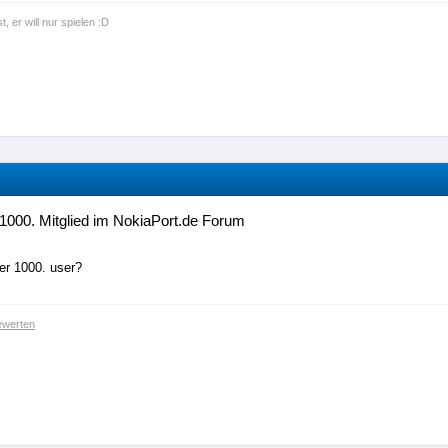
t, er will nur spielen :D
1000. Mitglied im NokiaPort.de Forum
der 1000. user?
ewerten