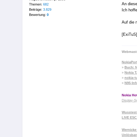
An diese
Themen:
682
Beiträge:
3.829
Ich hoff
Bewertung:
0
Auf die 
[ExiTuS
Webmaste
NokiaPor
»
Buch: N
»
Nokia 
»
nokia-t
»
N95-Inf
Nokia Hot
Display-S
Wusstest
LIVE ES
Wernicke 
Unlösbar