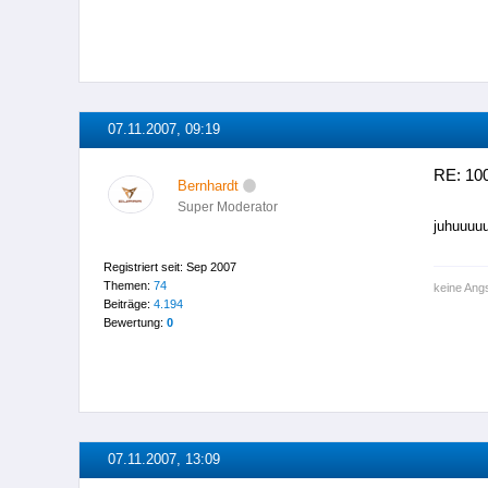
07.11.2007, 09:19
RE: 100
Bernhardt
Super Moderator
juhuuuu
Registriert seit: Sep 2007
Themen:
74
keine Angs
Beiträge:
4.194
Bewertung:
0
07.11.2007, 13:09