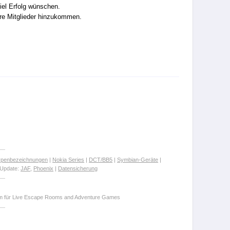
viel Erfolg wünschen.
tere Mitglieder hinzukommen.
ypenbezeichnungen
|
Nokia Series
|
DCT/BB5
|
Symbian-Geräte
|
Update:
JAF
,
Phoenix
|
Datensicherung
orm für Live Escape Rooms and Adventure Games