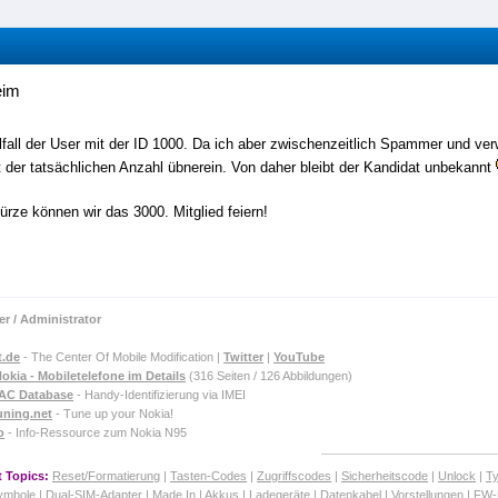
eim
fall der User mit der ID 1000. Da ich aber zwischenzeitlich Spammer und ver
 der tatsächlichen Anzahl übnerein. Von daher bleibt der Kandidat unbekannt
ürze können wir das 3000. Mitglied feiern!
]
r / Administrator
t.de
- The Center Of Mobile Modification |
Twitter
|
YouTube
okia - Mobiletelefone im Details
(316 Seiten / 126 Abbildungen)
TAC Database
- Handy-Identifizierung via IMEI
uning.net
- Tune up your Nokia!
o
- Info-Ressource zum Nokia N95
 Topics:
Reset/Formatierung
|
Tasten-Codes
|
Zugriffscodes
|
Sicherheitscode
|
Unlock
|
T
ymbole
|
Dual-SIM-Adapter
|
Made In
|
Akkus
|
Ladegeräte
|
Datenkabel
|
Vorstellungen
| FW-