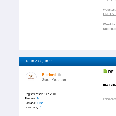
Wusstest
LIVE ES
Wernicke 
Unlösbar
16.10.2008, 18:44
RE: 
Bernhardt
Super Moderator
man sind
Registriert seit: Sep 2007
Themen:
74
keine Angs
Beiträge:
4.194
Bewertung:
0