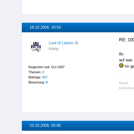
18.10.2008, 19:54
RE: 100
Lord of Leitrim
König
8o
auf was 
Im ge
Registriert seit: Oct 2007
Themen:
8
Beiträge:
862
Bewertung:
0
Gruss
Lord of Le
23.10.2008, 00:00