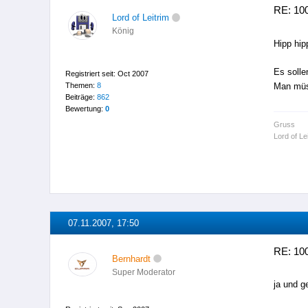
RE: 100
Lord of Leitrim
König
Hipp hip
Es solle
Registriert seit: Oct 2007
Themen:
8
Man müs
Beiträge:
862
Bewertung:
0
Gruss
Lord of Le
07.11.2007, 17:50
RE: 100
Bernhardt
Super Moderator
ja und g