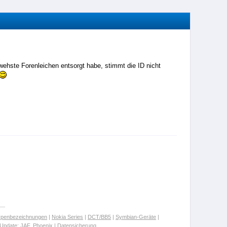
wehste Forenleichen entsorgt habe, stimmt die ID nicht
ypenbezeichnungen
|
Nokia Series
|
DCT/BB5
|
Symbian-Geräte
|
Update:
JAF
,
Phoenix
|
Datensicherung