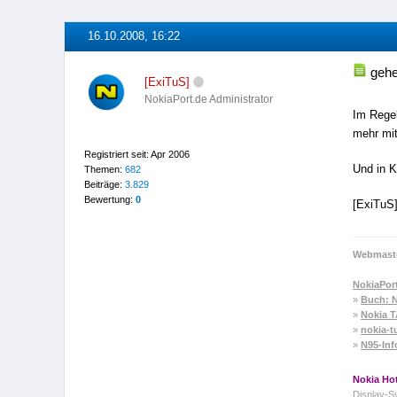
16.10.2008, 16:22
geh
[ExiTuS]
NokiaPort.de Administrator
Im Regel
mehr mit
Registriert seit: Apr 2006
Und in K
Themen:
682
Beiträge:
3.829
Bewertung:
0
[ExiTuS
Webmaste
NokiaPor
»
Buch: N
»
Nokia 
»
nokia-t
»
N95-Inf
Nokia Hot
Display-S