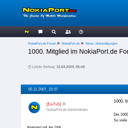
NokiaPort.de Forum
NokiaPort.de
News / Ankündigungen
1000. Mitglied im NokiaPort.de F
Letzter Beitrag:
10.04.2009, 06:49
05.11.2007, 23:37
1000. M
[ExiTuS]
NokiaPort.de Administrator
Die 1000
So viele
Registriert seit: Apr 2006