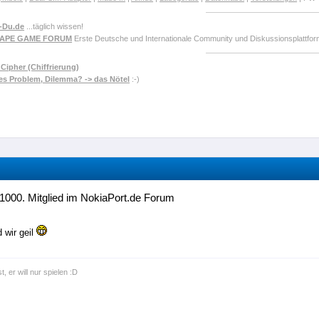
-Du.de
...täglich wissen!
CAPE GAME FORUM
Erste Deutsche und Internationale Community und Diskussionsplattf
Cipher (Chiffrierung)
es Problem, Dilemma? -> das Nötel
:-)
1000. Mitglied im NokiaPort.de Forum
 wir geil
t, er will nur spielen :D