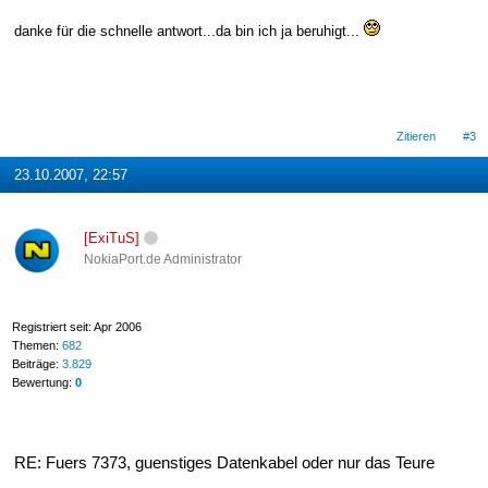
danke für die schnelle antwort...da bin ich ja beruhigt...
Zitieren
#3
23.10.2007, 22:57
[ExiTuS]
NokiaPort.de Administrator
Registriert seit: Apr 2006
Themen:
682
Beiträge:
3.829
Bewertung:
0
RE: Fuers 7373, guenstiges Datenkabel oder nur das Teure