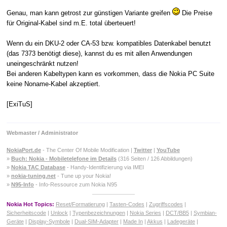
Genau, man kann getrost zur günstigen Variante greifen
Die Preise
für Original-Kabel sind m.E. total überteuert!
Wenn du ein DKU-2 oder CA-53 bzw. kompatibles Datenkabel benutzt
(das 7373 benötigt diese), kannst du es mit allen Anwendungen
uneingeschränkt nutzen!
Bei anderen Kabeltypen kann es vorkommen, dass die Nokia PC Suite
keine Noname-Kabel akzeptiert.
[ExiTuS]
Webmaster / Administrator
NokiaPort.de
- The Center Of Mobile Modification |
Twitter
|
YouTube
»
Buch: Nokia - Mobiletelefone im Details
(316 Seiten / 126 Abbildungen)
»
Nokia TAC Database
- Handy-Identifizierung via IMEI
»
nokia-tuning.net
- Tune up your Nokia!
»
N95-Info
- Info-Ressource zum Nokia N95
Nokia Hot Topics:
Reset/Formatierung
|
Tasten-Codes
|
Zugriffscodes
|
Sicherheitscode
|
Unlock
|
Typenbezeichnungen
|
Nokia Series
|
DCT/BB5
|
Symbian-
Geräte
|
Display-Symbole
|
Dual-SIM-Adapter
|
Made In
|
Akkus
|
Ladegeräte
|