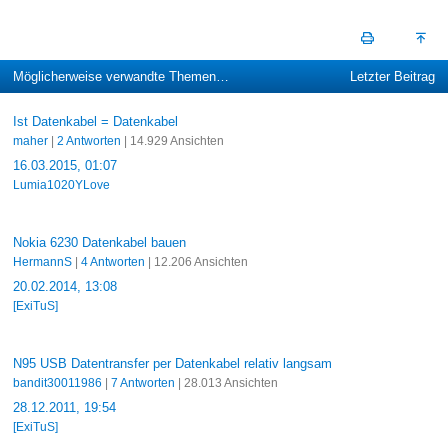
Möglicherweise verwandte Themen…
Letzter Beitrag
Ist Datenkabel = Datenkabel
maher
|
2 Antworten
| 14.929 Ansichten
16.03.2015, 01:07
Lumia1020YLove
Nokia 6230 Datenkabel bauen
HermannS
|
4 Antworten
| 12.206 Ansichten
20.02.2014, 13:08
[ExiTuS]
N95 USB Datentransfer per Datenkabel relativ langsam
bandit30011986
|
7 Antworten
| 28.013 Ansichten
28.12.2011, 19:54
[ExiTuS]