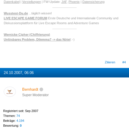
Datenkabel
|
Vorstellungen
| FW-Update:
JAF
,
Phoenix
|
Datensicherung
Wusstest-Du.de
...täglich wissen!
LIVE ESCAPE GAME FORUM
Erste Deutsche und Internationale Community und
Diskussionsplattform für Live Escape Rooms and Adventure Games
Wernicke Cipher (Chiffrierung)
Unlösbares Problem, Dilemma? -> das Nötel
:-)
Zitieren
#4
24.10.2007, 06:06
Bernhardt
Super Moderator
Registriert seit: Sep 2007
Themen:
74
Beiträge:
4.194
Bewertung:
0