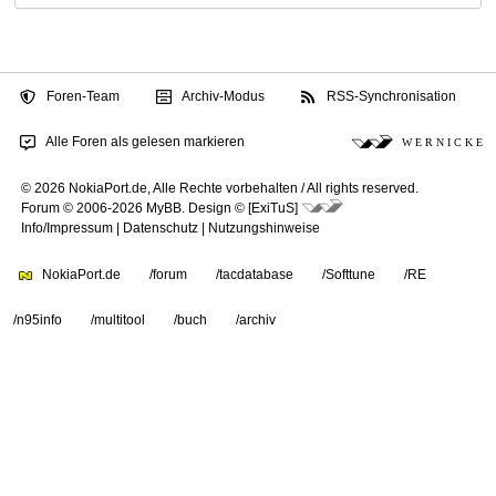
Foren-Team
Archiv-Modus
RSS-Synchronisation
Alle Foren als gelesen markieren
W E R N I C K E
© 2026 NokiaPort.de,
Alle Rechte vorbehalten /
All rights reserved.
Forum © 2006-2026
MyBB
.
Design © [ExiTuS]
Info/Impressum
|
Datenschutz
|
Nutzungshinweise
NokiaPort.de
/forum
/tacdatabase
/Softtune
/RE
/n95info
/multitool
/buch
/archiv