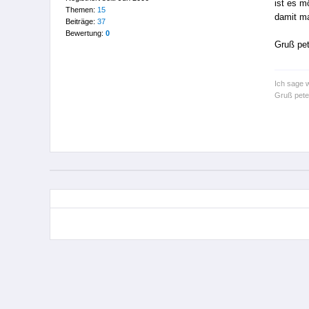
ist es m
Themen:
15
damit ma
Beiträge:
37
Bewertung:
0
Gruß pet
Ich sage 
Gruß pete