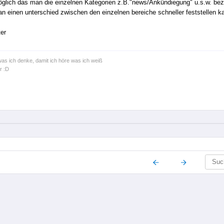
öglich das man die einzelnen Kategorien z.B."news/Ankündiegung" u.s.w. beze
n einen unterschied zwischen den einzelnen bereiche schneller feststellen k
er
was ich denke, damit ich höre was ich weiß
r :D