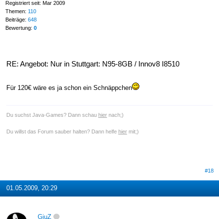
Registriert seit: Mar 2009
Themen:
110
Beiträge:
648
Bewertung:
0
RE: Angebot: Nur in Stuttgart: N95-8GB / Innov8 I8510
Für 120€ wäre es ja schon ein Schnäppchen
Du suchst Java-Games? Dann schau
hier
nach;)
Du willst das Forum sauber halten? Dann helfe
hier
mit;)
#18
01.05.2009, 20:29
GiuZ