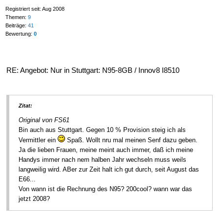
Registriert seit: Aug 2008
Themen:
9
Beiträge:
41
Bewertung:
0
RE: Angebot: Nur in Stuttgart: N95-8GB / Innov8 I8510
Zitat:
Original von FS61
Bin auch aus Stuttgart. Gegen 10 % Provision steig ich als
Vermittler ein
Spaß. Wollt nru mal meinen Senf dazu geben.
Ja die lieben Frauen, meine meint auch immer, daß ich meine
Handys immer nach nem halben Jahr wechseln muss weils
langweilig wird. ABer zur Zeit halt ich gut durch, seit August das
E66...
Von wann ist die Rechnung des N95? 200cool? wann war das
jetzt 2008?