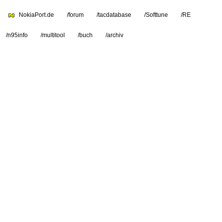
NokiaPort.de
/forum
/tacdatabase
/Softtune
/RE
/n95info
/multitool
/buch
/archiv