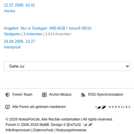
12.07.2009, 16:01
Aienka
Angebot: Nur in Stuttgart: N95-8GB / Innov8 I8510
Stuttgarter
|
3 Antworten
| 3.614 Ansichten
24.04.2009, 23:27
Handynull
Foren-Team
Archiv-Modus
RSS-Synchronisation
Alle Foren als gelesen markieren
W E R N I C K E
© 2026 NokiaPort.de,
Alle Rechte vorbehalten /
All rights reserved.
Forum © 2006-2026
MyBB
.
Design © [ExiTuS]
Info/Impressum
|
Datenschutz
|
Nutzungshinweise