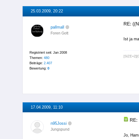
25.03.2009, 20:22
RE: ((
pallmall
Foren Gott
Ist ja m
Registriert seit: Jan 2008
[SIZE=2]
Themen:
480
Beiträge:
2.407
Bewertung:
0
17.04.2009, 11:10
RE: 
n95Jossi
Jungspund
Jo, Ham