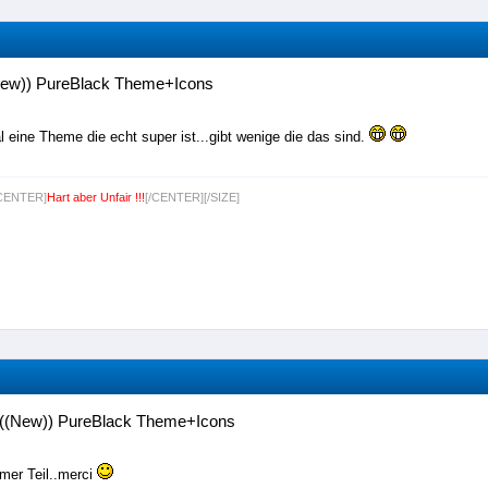
New)) PureBlack Theme+Icons
al eine Theme die echt super ist...gibt wenige die das sind.
[CENTER]
Hart aber Unfair !!!
[/CENTER][/SIZE]
((New)) PureBlack Theme+Icons
mer Teil..merci