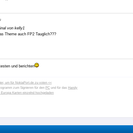
:
inal von kelly1
das Theme auch FP2 Tauglich???
esten und berichten
hier, um für NokiaPort.de zu voten <<
Programm zum Signieren für den
PC
und für das
Handy
c Europa Karten einzelnd hochgeladen