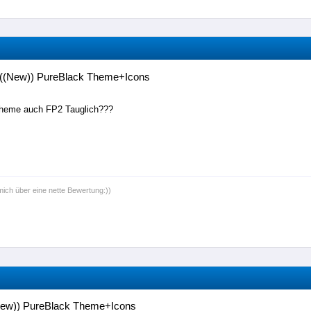
((New)) PureBlack Theme+Icons
Theme auch FP2 Tauglich???
mich über eine nette Bewertung:))
New)) PureBlack Theme+Icons