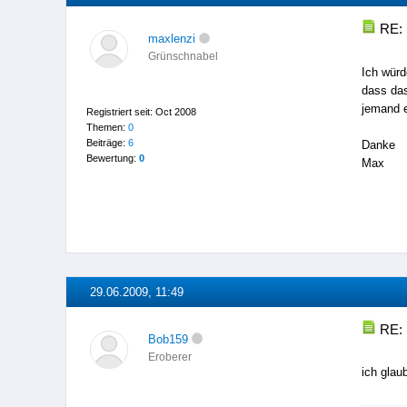
RE: 
maxlenzi
Grünschnabel
Ich würd
dass das
jemand e
Registriert seit: Oct 2008
Themen:
0
Beiträge:
6
Danke
Bewertung:
0
Max
29.06.2009, 11:49
RE: 
Bob159
Eroberer
ich glau