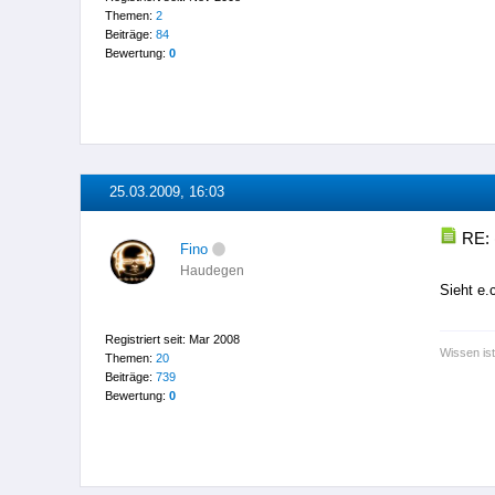
Themen:
2
Beiträge:
84
Bewertung:
0
25.03.2009, 16:03
RE: 
Fino
Haudegen
Sieht e.
Registriert seit: Mar 2008
Wissen is
Themen:
20
Beiträge:
739
Bewertung:
0