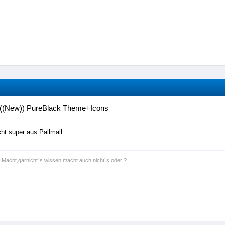
((New)) PureBlack Theme+Icons
cht super aus Pallmall
t Macht,garnicht´s wissen macht auch nicht´s oder!?