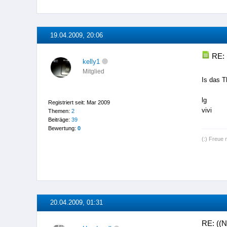
19.04.2009, 20:06
RE: 
kelly1
Mitglied
Is das 
lg
Registriert seit: Mar 2009
vivi
Themen:
2
Beiträge:
39
Bewertung:
0
(:) Freue 
20.04.2009, 01:31
RE: ((