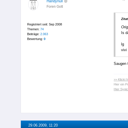
Handynull
Foren Gott
Zitat
Registriert seit: Sep 2008
Orig
Themen:
74
Is 
Beiträge:
2.063
Bewertung:
0
lg
vivi
Saugen t
>> Klickt 
Hier ein 
Hier Sygi
29.06.2009, 11:20