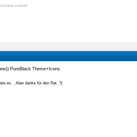
 ist keine schande
New)) PureBlack Theme+Icons
re es... Aber danke für den Rat. ?(