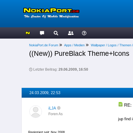
NokiaPort.de Forum
Apps / Medien
Wallpaper / Logos / Themen 
((New)) PureBlack Theme+Icons
Letzter Beitrag:
29.06.2009, 16:50
24.03.2009, 22:53
RE: 
iLJA
Foren As
jup find
Registriert seit: Nov 2008