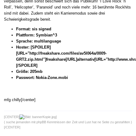
verpassen, denn sonst beschwert sich das Publikum! ‘I Love Rock ‘n
Roll’, ‘Helicopter’, ‘Paranoid’ und noch viele mehr: 16 berühmte Rockhits
sind mit dabei. Zudem steht ein Karrieremodus sowie drei
Schwierigkeitsgrade bereit.
Format: sis signed
Plattform: Symbian^3
Sprache: multilanguage
Hoster: [SPOILER]
[URL="http://freakshare.com/files/av5l064a/0009-
GRT2.zip.html"]freakshare[/URL]alternativ[URL="http://www.sh
[/SPOILER]
Größe: 205mb
Passwort: Nokia-Zone.mobi
mfg chilly[/center]
[CENTER]
( suche jemanden mit phpBB Kenntnissen der Zeit und Lust hat ne Seite zu gestahlten )
[/CENTER]