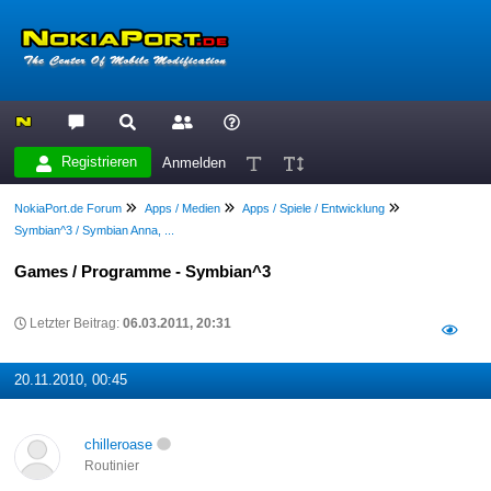
Registrieren
Anmelden
NokiaPort.de Forum
Apps / Medien
Apps / Spiele / Entwicklung
Symbian^3 / Symbian Anna, ...
Games / Programme - Symbian^3
Letzter Beitrag:
06.03.2011, 20:31
20.11.2010, 00:45
chilleroase
Routinier