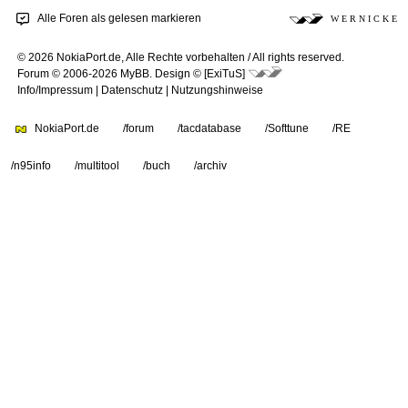
Alle Foren als gelesen markieren
W E R N I C K E
© 2026 NokiaPort.de,
Alle Rechte vorbehalten /
All rights reserved.
Forum © 2006-2026
MyBB
.
Design © [ExiTuS]
Info/Impressum
|
Datenschutz
|
Nutzungshinweise
NokiaPort.de
/forum
/tacdatabase
/Softtune
/RE
/n95info
/multitool
/buch
/archiv