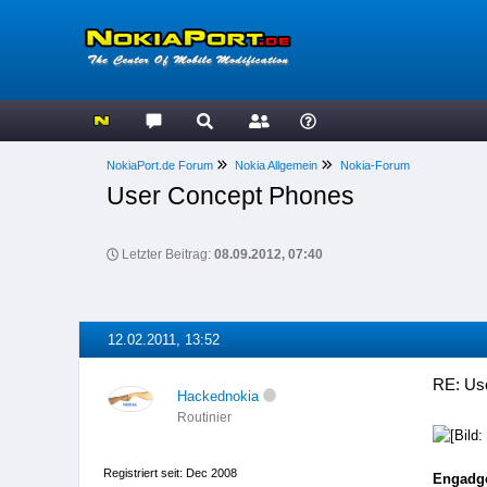
NokiaPort.de Forum
Nokia Allgemein
Nokia-Forum
User Concept Phones
Letzter Beitrag:
08.09.2012, 07:40
12.02.2011, 13:52
RE: Us
Hackednokia
Routinier
Registriert seit: Dec 2008
Engadge