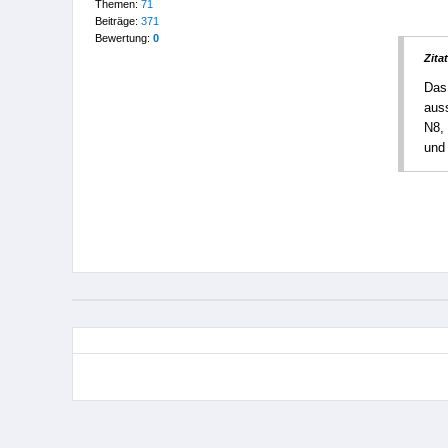
Themen:
71
Beiträge:
371
Bewertung:
0
Zitat
Das 
aus
N8, 
und