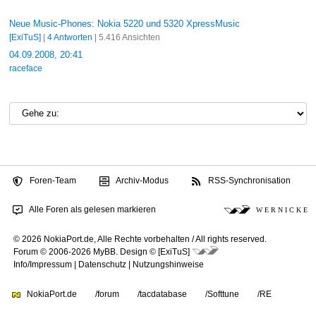
Neue Music-Phones: Nokia 5220 und 5320 XpressMusic
[ExiTuS]
|
4 Antworten
| 5.416 Ansichten
04.09.2008, 20:41
raceface
Foren-Team
Archiv-Modus
RSS-Synchronisation
Alle Foren als gelesen markieren
W E R N I C K E
© 2026 NokiaPort.de,
Alle Rechte vorbehalten /
All rights reserved.
Forum © 2006-2026
MyBB
.
Design © [ExiTuS]
Info/Impressum
|
Datenschutz
|
Nutzungshinweise
NokiaPort.de
/forum
/tacdatabase
/Softtune
/RE