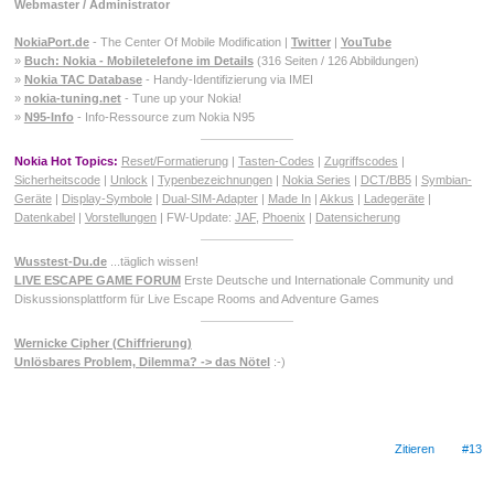
Webmaster / Administrator
NokiaPort.de
- The Center Of Mobile Modification |
Twitter
|
YouTube
»
Buch: Nokia - Mobiletelefone im Details
(316 Seiten / 126 Abbildungen)
»
Nokia TAC Database
- Handy-Identifizierung via IMEI
»
nokia-tuning.net
- Tune up your Nokia!
»
N95-Info
- Info-Ressource zum Nokia N95
Nokia Hot Topics:
Reset/Formatierung
|
Tasten-Codes
|
Zugriffscodes
|
Sicherheitscode
|
Unlock
|
Typenbezeichnungen
|
Nokia Series
|
DCT/BB5
|
Symbian-
Geräte
|
Display-Symbole
|
Dual-SIM-Adapter
|
Made In
|
Akkus
|
Ladegeräte
|
Datenkabel
|
Vorstellungen
| FW-Update:
JAF
,
Phoenix
|
Datensicherung
Wusstest-Du.de
...täglich wissen!
LIVE ESCAPE GAME FORUM
Erste Deutsche und Internationale Community und
Diskussionsplattform für Live Escape Rooms and Adventure Games
Wernicke Cipher (Chiffrierung)
Unlösbares Problem, Dilemma? -> das Nötel
:-)
Zitieren
#13