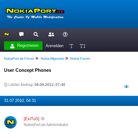
Registrieren
Anmelden
NokiaPort.de Forum
Nokia Allgemein
Nokia-Forum
User Concept Phones
Letzter Beitrag:
08.09.2012, 07:40
31.07.2010, 04:31
[ExiTuS]
NokiaPort.de Administrator