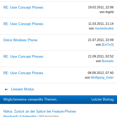
RE: User Concept Phones
19.02.2011, 22:06
von Ingrid
RE: User Concept Phones
11.03.2011, 21:14
von
Hackednokia
Dolce Windows Phone
21.07.2011, 22:09
von
[ExiTuS]
RE: User Concept Phones
21.09.2011, 02:52
von
Borealis
RE: User Concept Phones
08.09.2012, 07:40
von
Wolfgang_Exler
Linearer Modus
Möglicherweise verwandte Themen…
Letzter Beitrag
Nokia: Zurück an der Spitze bei Feature-Phones
Bernhardt
|
0 Antworten
| 969 Ansichten