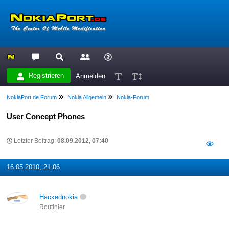
Registrieren
Anmelden
NokiaPort.de Forum
Nokia Allgemein
Nokia-Forum
User Concept Phones
Letzter Beitrag:
08.09.2012, 07:40
16.05.2010, 21:06
Hackednokia
Routinier