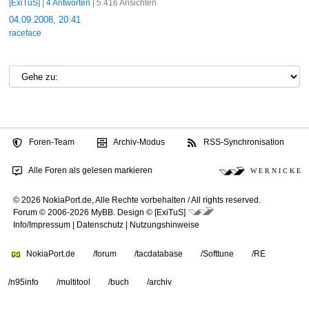
[ExiTuS]
|
4 Antworten
| 5.416 Ansichten
04.09.2008, 20:41
raceface
Foren-Team
Archiv-Modus
RSS-Synchronisation
Alle Foren als gelesen markieren
W E R N I C K E
© 2026 NokiaPort.de,
Alle Rechte vorbehalten /
All rights reserved.
Forum © 2006-2026
MyBB
.
Design © [ExiTuS]
Info/Impressum
|
Datenschutz
|
Nutzungshinweise
NokiaPort.de
/forum
/tacdatabase
/Softtune
/RE
/n95info
/multitool
/buch
/archiv