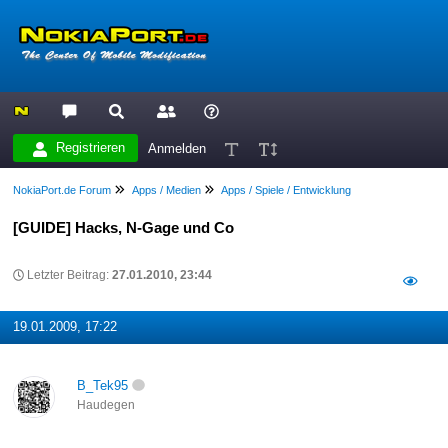
Registrieren
Anmelden
NokiaPort.de Forum
Apps / Medien
Apps / Spiele / Entwicklung
[GUIDE] Hacks, N-Gage und Co
Letzter Beitrag:
27.01.2010, 23:44
19.01.2009, 17:22
B_Tek95
Haudegen