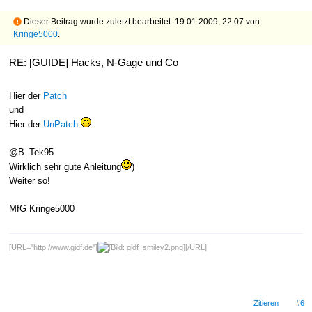
Dieser Beitrag wurde zuletzt bearbeitet: 19.01.2009, 22:07 von
Kringe5000
.
RE: [GUIDE] Hacks, N-Gage und Co
Hier der
Patch
und
Hier der
UnPatch
@B_Tek95
Wirklich sehr gute Anleitung
)
Weiter so!
MfG Kringe5000
[URL="http://www.gidf.de"]
[/URL]
Zitieren
#6