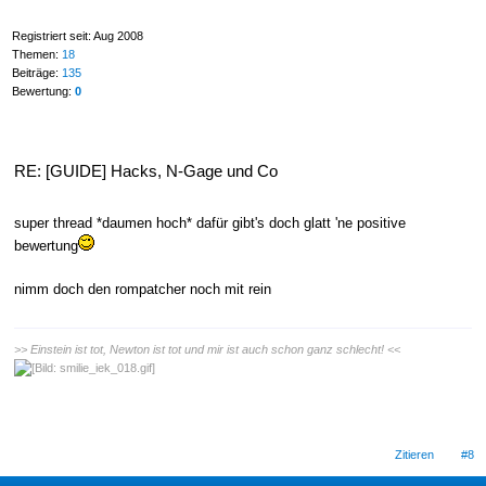
Registriert seit: Aug 2008
Themen:
18
Beiträge:
135
Bewertung:
0
RE: [GUIDE] Hacks, N-Gage und Co
super thread *daumen hoch* dafür gibt's doch glatt 'ne positive
bewertung
nimm doch den rompatcher noch mit rein
>> Einstein ist tot, Newton ist tot und mir ist auch schon ganz schlecht! <<
Zitieren
#8