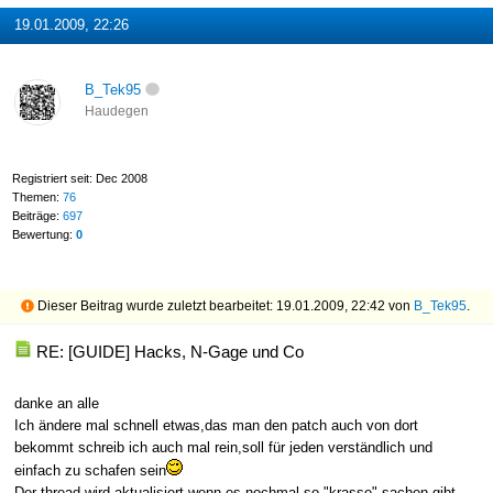
19.01.2009, 22:26
B_Tek95
Haudegen
Registriert seit: Dec 2008
Themen:
76
Beiträge:
697
Bewertung:
0
Dieser Beitrag wurde zuletzt bearbeitet: 19.01.2009, 22:42 von
B_Tek95
.
RE: [GUIDE] Hacks, N-Gage und Co
danke an alle
Ich ändere mal schnell etwas,das man den patch auch von dort
bekommt schreib ich auch mal rein,soll für jeden verständlich und
einfach zu schafen sein
Der thread wird aktualisiert,wenn es nochmal so "krasse" sachen gibt.