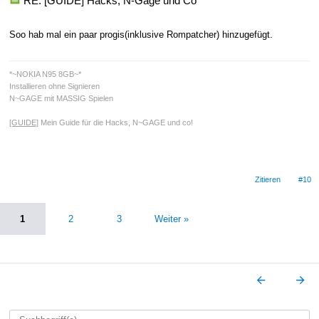
RE: [GUIDE] Hacks, N-Gage und Co
Soo hab mal ein paar progis(inklusive Rompatcher) hinzugefügt.
*~NOKIA N95 8GB~*
Installieren ohne Signieren
N~GAGE mit MASSIG Spielen
[GUIDE]
Mein Guide für die Hacks, N~GAGE und co!
Zitieren
#10
1
2
3
Weiter »