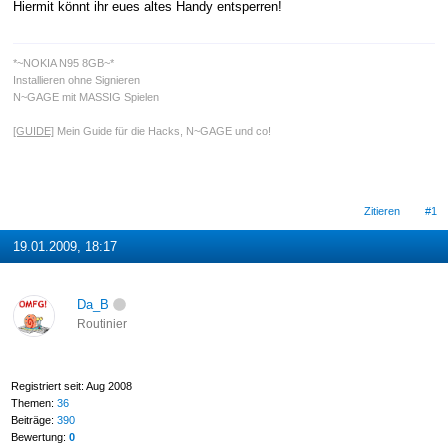
Hiermit könnt ihr eues altes Handy entsperren!
*~NOKIA N95 8GB~*
Installieren ohne Signieren
N~GAGE mit MASSIG Spielen
[GUIDE]
Mein Guide für die Hacks, N~GAGE und co!
Zitieren
#1
19.01.2009, 18:17
Da_B
Routinier
Registriert seit: Aug 2008
Themen:
36
Beiträge:
390
Bewertung:
0