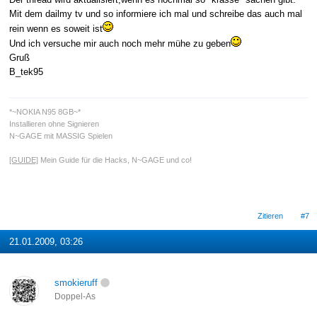
Mit dem dailmy tv und so informiere ich mal und schreibe das auch mal
rein wenn es soweit ist
Und ich versuche mir auch noch mehr mühe zu geben
Gruß
B_tek95
*~NOKIA N95 8GB~*
Installieren ohne Signieren
N~GAGE mit MASSIG Spielen
[GUIDE]
Mein Guide für die Hacks, N~GAGE und co!
Zitieren
#7
21.01.2009, 03:26
smokieruff
Doppel-As