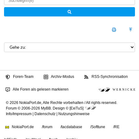
Foren-Team
Archiv-Modus
RSS-Synchronisation
Alle Foren als gelesen markieren
W E R N I C K E
© 2026 NokiaPort.de,
Alle Rechte vorbehalten /
All rights reserved.
Forum © 2006-2026
MyBB
.
Design © [ExiTuS]
Info/Impressum
|
Datenschutz
|
Nutzungshinweise
NokiaPort.de
/forum
/tacdatabase
/Softtune
/RE