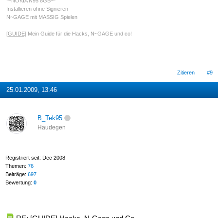
*~NOKIA N95 8GB~*
Installieren ohne Signieren
N~GAGE mit MASSIG Spielen
[GUIDE]
Mein Guide für die Hacks, N~GAGE und co!
Zitieren
#9
25.01.2009, 13:46
B_Tek95
Haudegen
Registriert seit: Dec 2008
Themen:
76
Beiträge:
697
Bewertung:
0