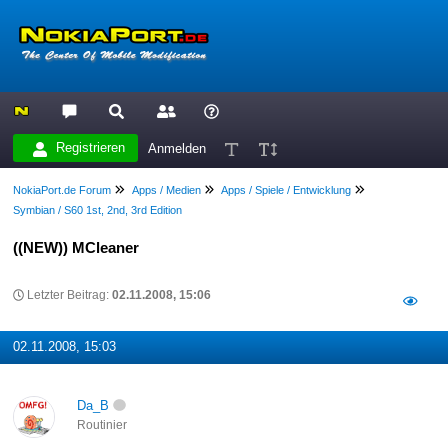
Registrieren
Anmelden
NokiaPort.de Forum
Apps / Medien
Apps / Spiele / Entwicklung
Symbian / S60 1st, 2nd, 3rd Edition
((NEW)) MCleaner
Letzter Beitrag:
02.11.2008, 15:06
02.11.2008, 15:03
Da_B
Routinier