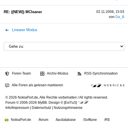
RE: ((NEW)) MCleaner
02.11.2008, 15:03
von
Da_B
Linearer Modus
Foren-Team
Archiv-Modus
RSS-Synchronisation
Alle Foren als gelesen markieren
W E R N I C K E
© 2026 NokiaPort.de,
Alle Rechte vorbehalten /
All rights reserved.
Forum © 2006-2026
MyBB
.
Design © [ExiTuS]
Info/Impressum
|
Datenschutz
|
Nutzungshinweise
NokiaPort.de
/forum
/tacdatabase
/Softtune
/RE