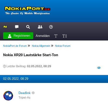
Registrieren
Anmelden
NokiaPort.de Forum
Nokia Allgemein
Nokia-Forum
Nokia XR20 Lautstärke Start-Ton
Letzter Beitrag:
02.05.2022, 08:29
02.05.2022, 08:29
Deadlink
Tripel-As