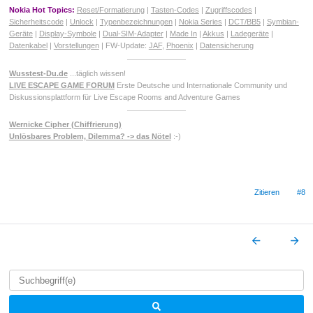
Nokia Hot Topics:
Reset/Formatierung
|
Tasten-Codes
|
Zugriffscodes
|
Sicherheitscode
|
Unlock
|
Typenbezeichnungen
|
Nokia Series
|
DCT/BB5
|
Symbian-
Geräte
|
Display-Symbole
|
Dual-SIM-Adapter
|
Made In
|
Akkus
|
Ladegeräte
|
Datenkabel
|
Vorstellungen
| FW-Update:
JAF
,
Phoenix
|
Datensicherung
Wusstest-Du.de
...täglich wissen!
LIVE ESCAPE GAME FORUM
Erste Deutsche und Internationale Community und
Diskussionsplattform für Live Escape Rooms and Adventure Games
Wernicke Cipher (Chiffrierung)
Unlösbares Problem, Dilemma? -> das Nötel
:-)
Zitieren
#8