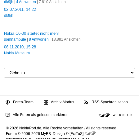
dk9jh
|
4 Antworten
| 7.810 Ansichten
02.07.2011, 14:22
dk9jh
Nokia C6-00 startet nicht mehr
somnambule
|
8 Antworten
| 18.881 Ansichten
06.11.2010, 15:28
Nokia-Museum
Foren-Team
Archiv-Modus
RSS-Synchronisation
Alle Foren als gelesen markieren
W E R N I C K E
© 2026 NokiaPort.de,
Alle Rechte vorbehalten /
All rights reserved.
Forum © 2006-2026
MyBB
.
Design © [ExiTuS]