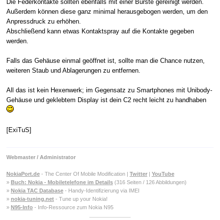
Die Federkontakte sollten ebenfalls mit einer Bürste gereinigt werden.
Außerdem können diese ganz minimal herausgebogen werden, um den
Anpressdruck zu erhöhen.
Abschließend kann etwas Kontaktspray auf die Kontakte gegeben
werden.
Falls das Gehäuse einmal geöffnet ist, sollte man die Chance nutzen,
weiteren Staub und Ablagerungen zu entfernen.
All das ist kein Hexenwerk; im Gegensatz zu Smartphones mit Unibody-
Gehäuse und geklebtem Display ist dein C2 recht leicht zu handhaben
[ExiTuS]
Webmaster / Administrator
NokiaPort.de
- The Center Of Mobile Modification |
Twitter
|
YouTube
»
Buch: Nokia - Mobiletelefone im Details
(316 Seiten / 126 Abbildungen)
»
Nokia TAC Database
- Handy-Identifizierung via IMEI
»
nokia-tuning.net
- Tune up your Nokia!
»
N95-Info
- Info-Ressource zum Nokia N95