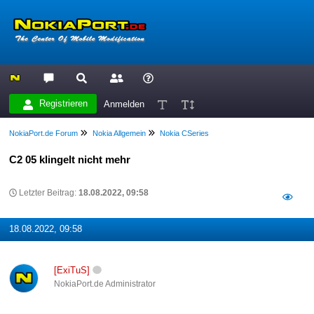
Registrieren
Anmelden
NokiaPort.de Forum
Nokia Allgemein
Nokia CSeries
C2 05 klingelt nicht mehr
Letzter Beitrag:
18.08.2022, 09:58
18.08.2022, 09:58
[ExiTuS]
NokiaPort.de Administrator